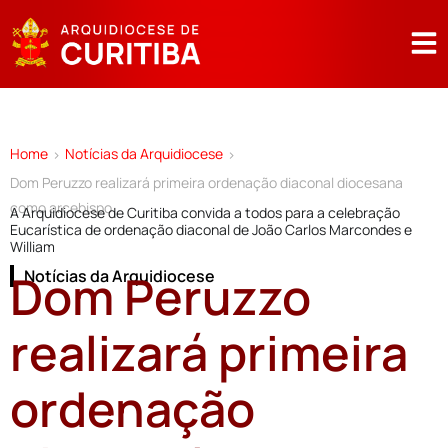
Home
Notícias da Arquidiocese
>
>
Dom Peruzzo realizará primeira ordenação diaconal diocesana
como arcebispo
A Arquidiocese de Curitiba convida a todos para a celebração
Eucarística de ordenação diaconal de João Carlos Marcondes e
William
Dom Peruzzo
Notícias da Arquidiocese
realizará primeira
ordenação