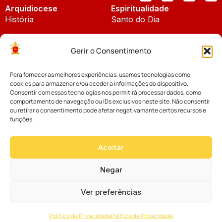
Arquidiocese
Espiritualidade
História
Santo do Dia
Padroeira
Liturgia Diária
Gerir o Consentimento
Brasão
Bíblia Online
Para fornecer as melhores experiências, usamos tecnologias como
Notícias
Cúria Diocesana
cookies para armazenar e/ou aceder a informações do dispositivo.
Notícias da Arquidiocese
Consentir com essas tecnologias nos permitirá processar dados, como
Fundo Diocesano
comportamento de navegação ou IDs exclusivos neste site. Não consentir
Notícias Cáritas
ou retirar o consentimento pode afetar negativamante certos recursos e
funções.
Tribunal Eclesiástico
Notícias da Comissão
Vicariatos da Educação
Aceitar
Palavra dos Bispos
Eventos
Negar
Ver preferências
Website desenvolvido com muito
Política de Privacidade
Política de Privacidade
por