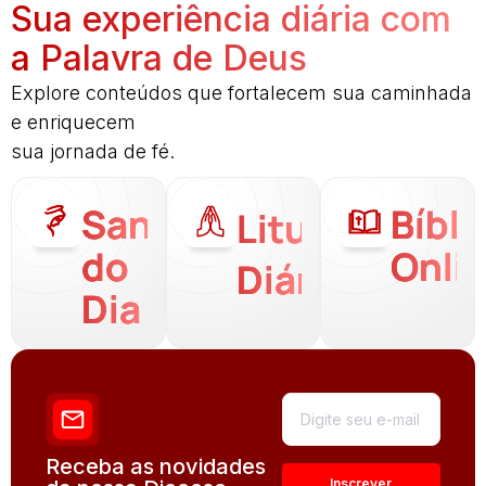
Sua experiência diária com
a Palavra de Deus
Explore conteúdos que fortalecem sua caminhada
e enriquecem
sua jornada de fé.
Santo
Bíbli
Liturgia
do
Onli
Diária
Dia
Receba as novidades