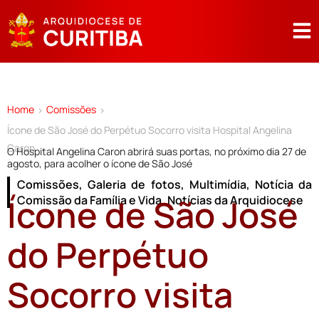
Home
Comissões
>
>
Ícone de São José do Perpétuo Socorro visita Hospital Angelina
Caron
O Hospital Angelina Caron abrirá suas portas, no próximo dia 27 de
agosto, para acolher o ícone de São José
Comissões
,
Galeria de fotos
,
Multimídia
,
Notícia da
Ícone de São José
Comissão da Família e Vida
,
Notícias da Arquidiocese
do Perpétuo
Socorro visita