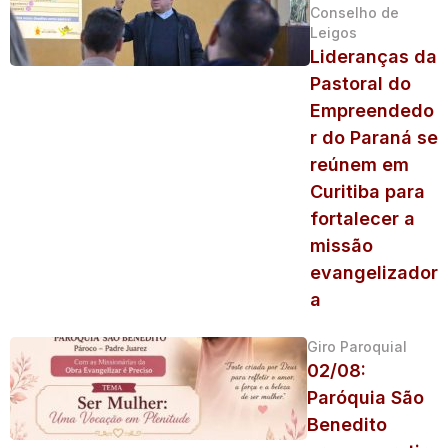
Conselho de
Leigos
Lideranças da
Pastoral do
Empreendedo
r do Paraná se
reúnem em
Curitiba para
fortalecer a
missão
evangelizador
a
Giro Paroquial
02/08:
Paróquia São
Benedito