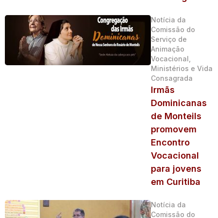
Notícia da
Comissão do
Serviço de
Animação
Vocacional,
Ministérios e Vida
Consagrada
Irmãs
Dominicanas
de Monteils
promovem
Encontro
Vocacional
para jovens
em Curitiba
Notícia da
Comissão do