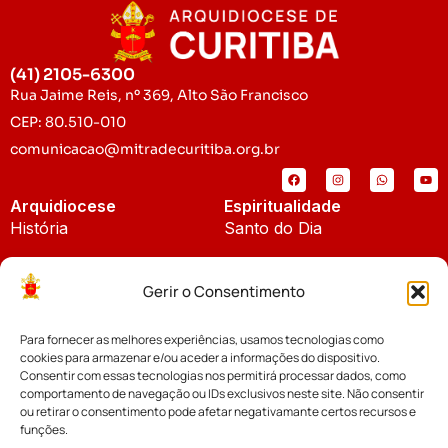
(41) 2105-6300
Rua Jaime Reis, nº 369, Alto São Francisco
CEP: 80.510-010
comunicacao@mitradecuritiba.org.br
Arquidiocese
Espiritualidade
História
Santo do Dia
Padroeira
Liturgia Diária
Gerir o Consentimento
Brasão
Bíblia Online
Para fornecer as melhores experiências, usamos tecnologias como
Notícias
Cúria Diocesana
cookies para armazenar e/ou aceder a informações do dispositivo.
Notícias da Arquidiocese
Consentir com essas tecnologias nos permitirá processar dados, como
Fundo Diocesano
comportamento de navegação ou IDs exclusivos neste site. Não consentir
Notícias Cáritas
ou retirar o consentimento pode afetar negativamante certos recursos e
funções.
Tribunal Eclesiástico