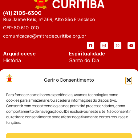
(41) 2105-6300
Rua Jaime Reis, nº 369, Alto São Francisco
CEP: 80.510-010
comunicacao@mitradecuritiba.org.br
Arquidiocese
Espiritualidade
História
Santo do Dia
Padroeira
Liturgia Diária
Gerir o Consentimento
Brasão
Bíblia Online
Para fornecer as melhores experiências, usamos tecnologias como
Notícias
Cúria Diocesana
cookies para armazenar e/ou aceder a informações do dispositivo.
Notícias da Arquidiocese
Consentir com essas tecnologias nos permitirá processar dados, como
Fundo Diocesano
comportamento de navegação ou IDs exclusivos neste site. Não consentir
Notícias Cáritas
ou retirar o consentimento pode afetar negativamante certos recursos e
funções.
Tribunal Eclesiástico
Notícias da Comissão
Vicariatos da Educação