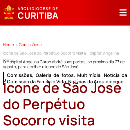
Home
Comissões
>
>
Ícone de São José do Perpétuo Socorro visita Hospital Angelina
Caron
O Hospital Angelina Caron abrirá suas portas, no próximo dia 27 de
agosto, para acolher o ícone de São José
Comissões
,
Galeria de fotos
,
Multimídia
,
Notícia da
Ícone de São José
Comissão da Família e Vida
,
Notícias da Arquidiocese
do Perpétuo
Socorro visita