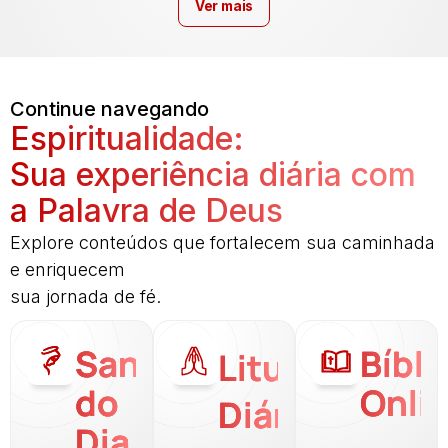
Ver mais
Continue navegando
Espiritualidade:
Sua experiência diária com
a Palavra de Deus
Explore conteúdos que fortalecem sua caminhada
e enriquecem
sua jornada de fé.
Santo
Bíbli
Liturgia
do
Onli
Diária
Dia