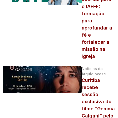
o IAFFE:
formação
para
aprofundar a
fé e
fortalecer a
missão na
Igreja
Notícias da
Arquidiocese
Curitiba
recebe
sessão
exclusiva do
filme “Gemma
Galgani” pelo