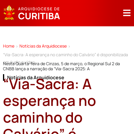
Home
Notícias da Arquidiocese
>
>
“Via-Sacra: A esperança no caminho do Calvário” é disponibilizada
em áudio e vídeo
Nesta Quarta-feira de Cinzas, 5 de março, o Regional Sul 2 da
CNBB lança a narração da “Via-Sacra 2025: A
“Via-Sacra: A
Notícias da Arquidiocese
esperança no
caminho do
Calvário” é