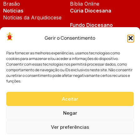
Brasão
Bíblia Online
Notícias
Cúria Diocesana
Notícias da Arquidiocese
Fundo Diocesano
Notícias Cáritas
Gerir o Consentimento
Tribunal Eclesiástico
Notícias da Comissão
Para fornecer as melhores experiências, usamos tecnologias como
Vicariatos da Educação
cookies para armazenar e/ou aceder a informações do dispositivo.
Palavra dos Bispos
Consentir com essas tecnologias nos permitirá processar dados, como
Eventos
comportamento de navegação ou IDs exclusivos neste site. Não consentir
ou retirar o consentimento pode afetar negativamante certos recursos e
funções.
Website desenvolvido com muito
Aceitar
por
Negar
Ver preferências