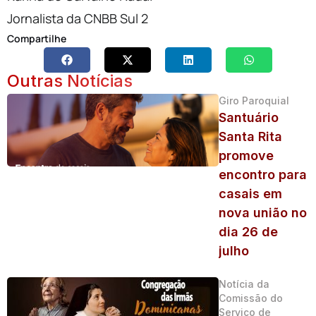
Jornalista da CNBB Sul 2
Compartilhe
Outras Notícias
Giro Paroquial
Santuário
Santa Rita
promove
encontro para
casais em
nova união no
dia 26 de
julho
Notícia da
Comissão do
Serviço de