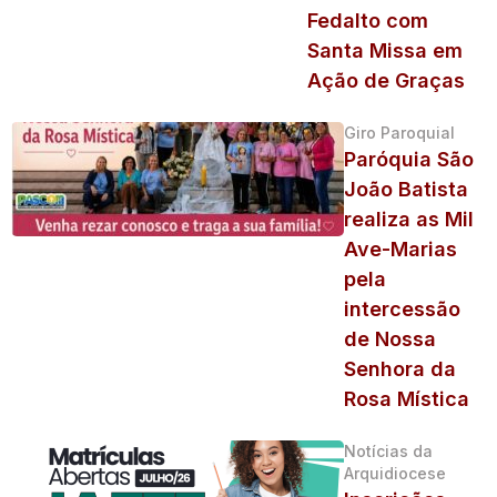
Fedalto com
Santa Missa em
Ação de Graças
Giro Paroquial
Paróquia São
João Batista
realiza as Mil
Ave-Marias
pela
intercessão
de Nossa
Senhora da
Rosa Mística
Notícias da
Arquidiocese