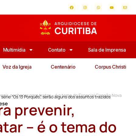
Multimídia
Contato
Sala de Imprensa
Voz da Igreja
Centenário
Corpus Christi
evenir, conhecer para tratar – é o tema do Especial Canção Nova
 série “Os 13 Porquês”, serão alguns dos assuntos trazidos
ra prevenir,
cese
tar – é o tema do