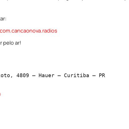
ar:
d=com.cancaonova.radios
 pelo ar!
oto, 4809 – Hauer – Curitiba – PR

m