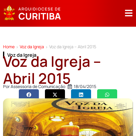
Home
Voz da Igreja
Voz da Igreja – Abril 2015
>
>
Voz da Igreja –
Voz da Igreja
Abril 2015
Por
Assessoria de Comunicação
18/04/2015