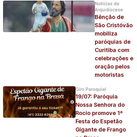
Notícias da
Arquidiocese
Bênção de
São Cristóvão
mobiliza
paróquias de
Curitiba com
celebrações e
oração pelos
motoristas
Giro Paroquial
19/07: Paróquia
Nossa Senhora do
Rocio promove 1ª
Festa do Espetão
Gigante de Frango