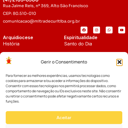
Rua Jaime Reis, nº 369, Alto São Francisco
CEP: 80.510-010
comunicacao@mitradecuritiba.org.br
Arquidiocese
Espiritualidade
História
Santo do Dia
Padroeira
Liturgia Diária
Gerir o Consentimento
Brasão
Bíblia Online
Para fornecer as melhores experiências, usamos tecnologias como
Notícias
Cúria Diocesana
cookies para armazenar e/ou aceder a informações do dispositivo.
Notícias da Arquidiocese
Consentir com essas tecnologias nos permitirá processar dados, como
Fundo Diocesano
comportamento de navegação ou IDs exclusivos neste site. Não consentir
Notícias Cáritas
ou retirar o consentimento pode afetar negativamante certos recursos e
funções.
Tribunal Eclesiástico
Notícias da Comissão
Vicariatos da Educação
Aceitar
Palavra dos Bispos