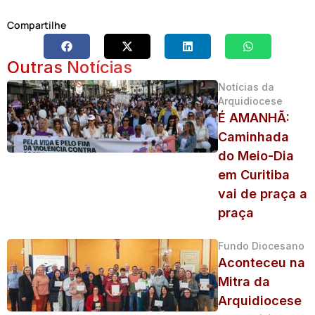
Compartilhe
Outras Notícias
Notícias da
Arquidiocese
É AMANHÃ:
Caminhada
do Meio-Dia
em Curitiba
vai de praça a
praça
Fundo Diocesano
Aconteceu na
Mitra da
Arquidiocese