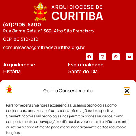
(41) 2105-6300
Rua Jaime Reis, nº 369, Alto São Francisco
CEP: 80.510-010
comunicacao@mitradecuritiba.org.br
Arquidiocese
Espiritualidade
História
Santo do Dia
Padroeira
Liturgia Diária
Gerir o Consentimento
Brasão
Bíblia Online
Para fornecer as melhores experiências, usamos tecnologias como
Notícias
Cúria Diocesana
cookies para armazenar e/ou aceder a informações do dispositivo.
Notícias da Arquidiocese
Consentir com essas tecnologias nos permitirá processar dados, como
Fundo Diocesano
comportamento de navegação ou IDs exclusivos neste site. Não consentir
Notícias Cáritas
ou retirar o consentimento pode afetar negativamante certos recursos e
funções.
Tribunal Eclesiástico