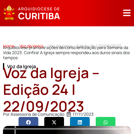
Home
Voz da Igreja
Voz da Igreja – Edição 24 | 22/09/2023
>
>
Arquidiocese promove ações de conscientização para Semana da
Vida 2023. Confira! A Igreja sempre respondeu aos duros sinais dos
tempos
Voz da Igreja –
Voz da Igreja
Edição 24 |
22/09/2023
Por
Assessoria de Comunicação
17/11/2023