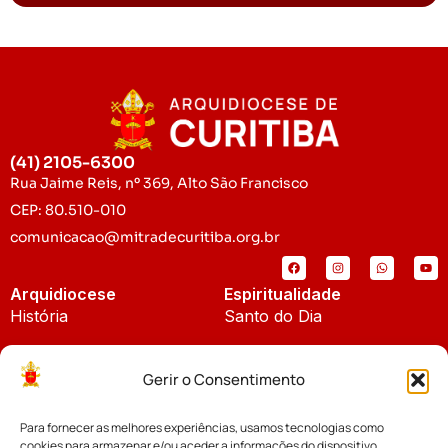
(41) 2105-6300
Rua Jaime Reis, nº 369, Alto São Francisco
CEP: 80.510-010
comunicacao@mitradecuritiba.org.br
Arquidiocese
Espiritualidade
História
Santo do Dia
Padroeira
Liturgia Diária
Gerir o Consentimento
Brasão
Bíblia Online
Para fornecer as melhores experiências, usamos tecnologias como
Notícias
Cúria Diocesana
cookies para armazenar e/ou aceder a informações do dispositivo.