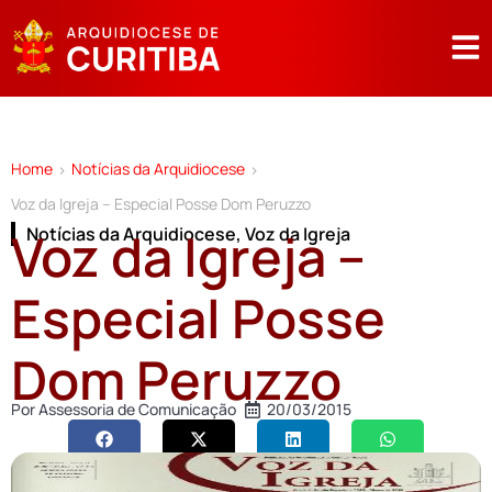
Home
Notícias da Arquidiocese
>
>
Voz da Igreja – Especial Posse Dom Peruzzo
Voz da Igreja –
Notícias da Arquidiocese
,
Voz da Igreja
Especial Posse
Dom Peruzzo
Por
Assessoria de Comunicação
20/03/2015