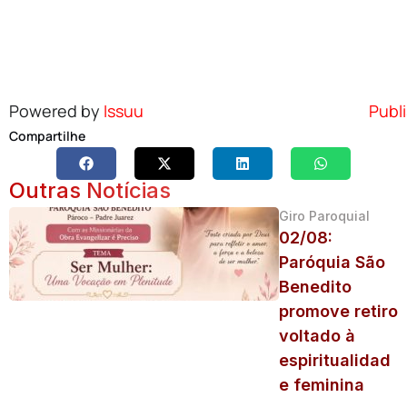
Powered by
Issuu
Publi
Compartilhe
Outras Notícias
Giro Paroquial
02/08:
Paróquia São
Benedito
promove retiro
voltado à
espiritualidad
e feminina