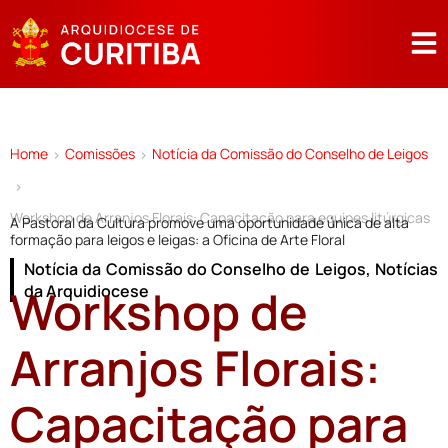
Home
Comissões
Notícia da Comissão do Conselho de Leigos
>
>
>
Workshop de Arranjos Florais: Capacitação para equipes litúrgicas
A Pastoral da Cultura promove uma oportunidade única de alta
formação para leigos e leigas: a Oficina de Arte Floral
Notícia da Comissão do Conselho de Leigos
,
Notícias
Workshop de
da Arquidiocese
Arranjos Florais:
Capacitação para