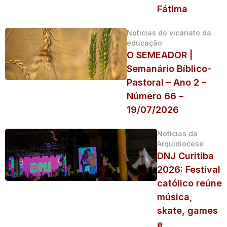
Fátima
Noticias do vicariato da
educação
O SEMEADOR |
Semanário Bíblico-
Pastoral – Ano 2 –
Número 66 –
19/07/2026
Notícias da
Arquidiocese
DNJ Curitiba
2026: Festival
católico reúne
música,
skate, games
e