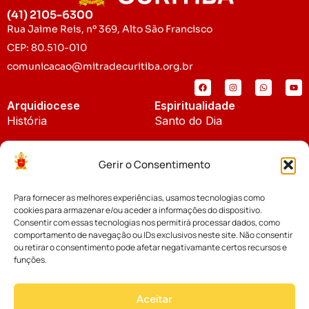
(41) 2105-6300
Rua Jaime Reis, nº 369, Alto São Francisco
CEP: 80.510-010
comunicacao@mitradecuritiba.org.br
Arquidiocese
Espiritualidade
História
Santo do Dia
Padroeira
Liturgia Diária
Gerir o Consentimento
Brasão
Bíblia Online
Para fornecer as melhores experiências, usamos tecnologias como
Notícias
Cúria Diocesana
cookies para armazenar e/ou aceder a informações do dispositivo.
Notícias da Arquidiocese
Consentir com essas tecnologias nos permitirá processar dados, como
Fundo Diocesano
comportamento de navegação ou IDs exclusivos neste site. Não consentir
Notícias Cáritas
ou retirar o consentimento pode afetar negativamante certos recursos e
funções.
Tribunal Eclesiástico
Notícias da Comissão
Vicariatos da Educação
Aceitar