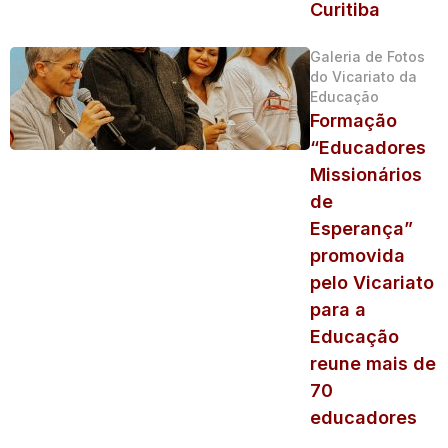
Curitiba
Galeria de Fotos
do Vicariato da
Educação
Formação
“Educadores
Missionários
de
Esperança”
promovida
pelo Vicariato
para a
Educação
reune mais de
70
educadores