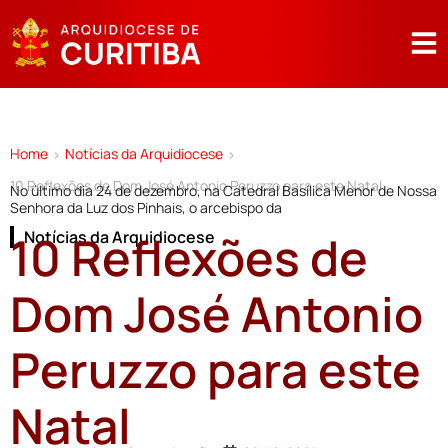
Home
Notícias da Arquidiocese
>
>
10 Reflexões de Dom José Antonio Peruzzo para este Natal
No último dia 24 de dezembro, na Catedral Basílica Menor de Nossa
Senhora da Luz dos Pinhais, o arcebispo da
10 Reflexões de
Notícias da Arquidiocese
Dom José Antonio
Peruzzo para este
Natal