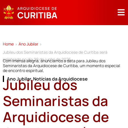
Home
Ano Jubilar
>
>
Jubileu dos Seminaristas da Arquidiocese de Curitiba será
celebrado no dia 29 de junho de 2025
Com imensa alegria, anunciamos a data para Jubileu dos
Seminaristas da Arquidiocese de Curitiba, um momento especial
de encontro espiritual,
Jubileu dos
Ano Jubilar
,
Notícias da Arquidiocese
Seminaristas da
Arquidiocese de