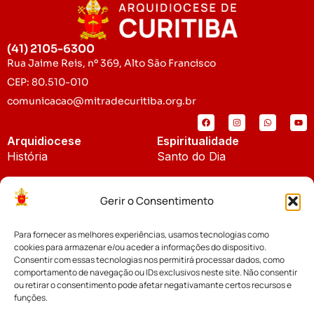
(41) 2105-6300
Rua Jaime Reis, nº 369, Alto São Francisco
CEP: 80.510-010
comunicacao@mitradecuritiba.org.br
Arquidiocese
Espiritualidade
História
Santo do Dia
Padroeira
Liturgia Diária
Gerir o Consentimento
Brasão
Bíblia Online
Para fornecer as melhores experiências, usamos tecnologias como
Notícias
Cúria Diocesana
cookies para armazenar e/ou aceder a informações do dispositivo.
Notícias da Arquidiocese
Consentir com essas tecnologias nos permitirá processar dados, como
Fundo Diocesano
comportamento de navegação ou IDs exclusivos neste site. Não consentir
Notícias Cáritas
ou retirar o consentimento pode afetar negativamante certos recursos e
funções.
Tribunal Eclesiástico