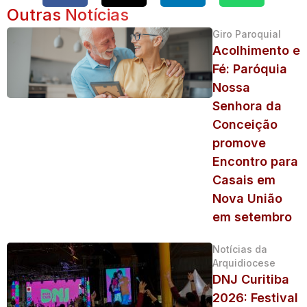
Outras Notícias
Giro Paroquial
Acolhimento e
Fé: Paróquia
Nossa
Senhora da
Conceição
promove
Encontro para
Casais em
Nova União
em setembro
Notícias da
Arquidiocese
DNJ Curitiba
2026: Festival