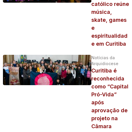
católico reúne
música,
skate, games
e
espiritualidad
e em Curitiba
Notícias da
Arquidiocese
Curitiba é
reconhecida
como “Capital
Pró-Vida”
após
aprovação de
projeto na
Câmara