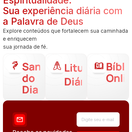
Espiritualidade:
Sua experiência diária com
a Palavra de Deus
Explore conteúdos que fortalecem sua caminhada
e enriquecem
sua jornada de fé.
Santo
Bíbli
Liturgia
do
Onli
Diária
Dia