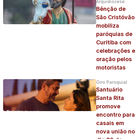
Arquidiocese
Bênção de
São Cristóvão
mobiliza
paróquias de
Curitiba com
celebrações e
oração pelos
motoristas
Giro Paroquial
Santuário
Santa Rita
promove
encontro para
casais em
nova união no