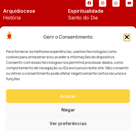
Arquidiocese
Espiritualidade
História
Santo do Dia
Padroeira
Liturgia Diária
Gerir o Consentimento
Brasão
Bíblia Online
Para fornecer as melhores experiências, usamos tecnologias como
Notícias
Cúria Diocesana
cookies para armazenar e/ou aceder a informações do dispositivo.
Notícias da Arquidiocese
Consentir com essas tecnologias nos permitirá processar dados, como
Fundo Diocesano
comportamento de navegação ou IDs exclusivos neste site. Não consentir
Notícias Cáritas
ou retirar o consentimento pode afetar negativamante certos recursos e
funções.
Tribunal Eclesiástico
Notícias da Comissão
Vicariatos da Educação
Aceitar
Palavra dos Bispos
Eventos
Negar
Ver preferências
Website desenvolvido com muito