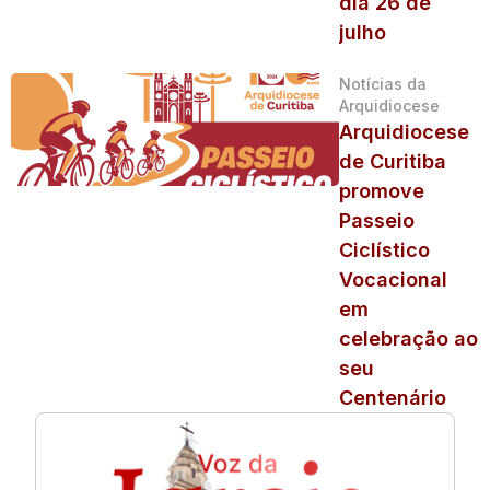
dia 26 de
julho
Notícias da
Arquidiocese
Arquidiocese
de Curitiba
promove
Passeio
Ciclístico
Vocacional
em
celebração ao
seu
Centenário