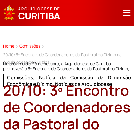
Home
Comissões
>
>
20/10: 3º Encontro de Coordenadores da Pastoral do Dízimo da
Arquidiocese de Curitiba
No próximo dia 20 de outubro, a Arquidiocese de Curitiba
promoverá o 3º Encontro de Coordenadores da Pastoral do Dízimo,
Comissões
,
Notícia da Comissão da Dimensão
20/10: 3º Encontro
Econômica e Dízimo
,
Notícias da Arquidiocese
de Coordenadores
da Pastoral do