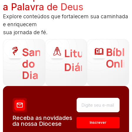
a Palavra de Deus
Explore conteúdos que fortalecem sua caminhada
e enriquecem
sua jornada de fé.
Santo
Bíbli
Liturgia
do
Onli
Diária
Dia
Receba as novidades
da nossa Diocese