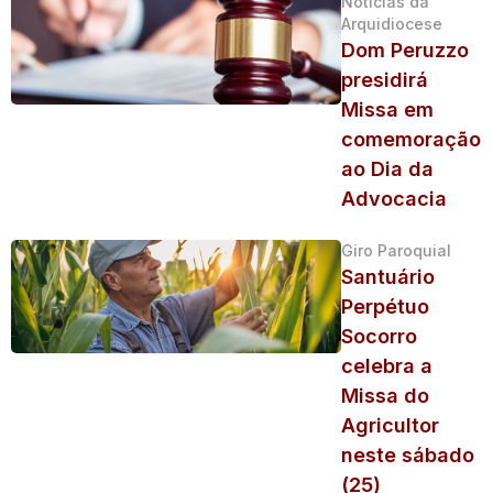
Notícias da
Arquidiocese
Dom Peruzzo
presidirá
Missa em
comemoração
ao Dia da
Advocacia
Giro Paroquial
Santuário
Perpétuo
Socorro
celebra a
Missa do
Agricultor
neste sábado
(25)