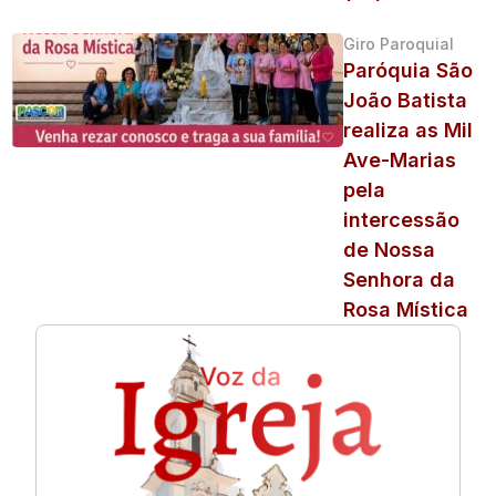
Giro Paroquial
Paróquia São
João Batista
realiza as Mil
Ave-Marias
pela
intercessão
de Nossa
Senhora da
Rosa Mística