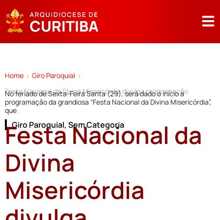
Home
Giro Paroquial
>
>
Festa Nacional da Divina Misericórdia divulga programação
No feriado de Sexta-Feira Santa (29), será dado o início a
programação da grandiosa “Festa Nacional da Divina Misericórdia”,
que
Festa Nacional da
Giro Paroquial
,
Sem Categoria
Divina
Misericórdia
divulga