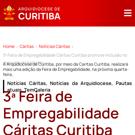
Home
Cáritas
Notícias Cáritas
>
>
>
3ª Feira de Empregabilidade Cáritas Curitiba promove inclusão no
mercado de trabalho
A Arquidiocese de Curitiba, por meio da Caritas Curitiba, realizará
mais uma edição da Feira de Empregabilidade, na próxima quarta-
feira,
Notícias Cáritas
,
Notícias da Arquidiocese
,
Pautas
3ª Feira de
atuais
,
TemGaleria
Empregabilidade
Cáritas Curitiba