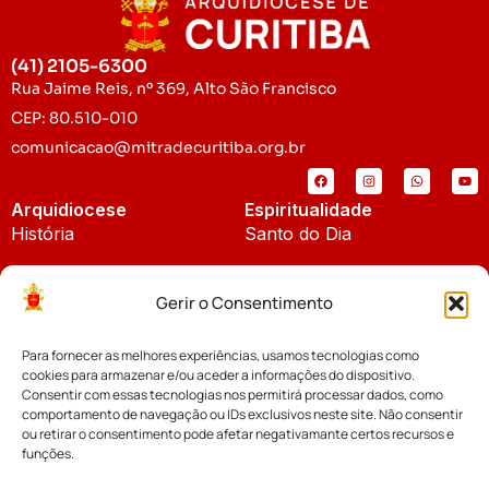
(41) 2105-6300
Rua Jaime Reis, nº 369, Alto São Francisco
CEP: 80.510-010
comunicacao@mitradecuritiba.org.br
Arquidiocese
Espiritualidade
História
Santo do Dia
Padroeira
Liturgia Diária
Gerir o Consentimento
Brasão
Bíblia Online
Para fornecer as melhores experiências, usamos tecnologias como
Notícias
Cúria Diocesana
cookies para armazenar e/ou aceder a informações do dispositivo.
Notícias da Arquidiocese
Consentir com essas tecnologias nos permitirá processar dados, como
Fundo Diocesano
comportamento de navegação ou IDs exclusivos neste site. Não consentir
Notícias Cáritas
ou retirar o consentimento pode afetar negativamante certos recursos e
funções.
Tribunal Eclesiástico
Notícias da Comissão