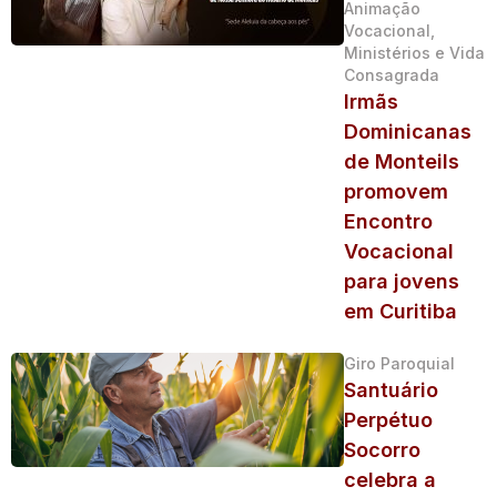
Animação
Vocacional,
Ministérios e Vida
Consagrada
Irmãs
Dominicanas
de Monteils
promovem
Encontro
Vocacional
para jovens
em Curitiba
Giro Paroquial
Santuário
Perpétuo
Socorro
celebra a