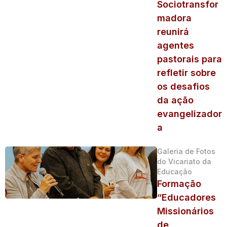
Sociotransfor
madora
reunirá
agentes
pastorais para
refletir sobre
os desafios
da ação
evangelizador
a
Galeria de Fotos
do Vicariato da
Educação
Formação
“Educadores
Missionários
de