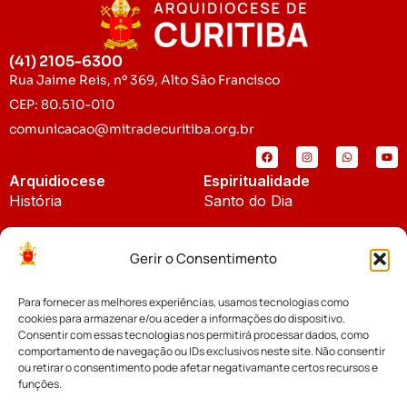
(41) 2105-6300
Rua Jaime Reis, nº 369, Alto São Francisco
CEP: 80.510-010
comunicacao@mitradecuritiba.org.br
Arquidiocese
Espiritualidade
História
Santo do Dia
Padroeira
Liturgia Diária
Gerir o Consentimento
Brasão
Bíblia Online
Para fornecer as melhores experiências, usamos tecnologias como
Notícias
Cúria Diocesana
cookies para armazenar e/ou aceder a informações do dispositivo.
Notícias da Arquidiocese
Consentir com essas tecnologias nos permitirá processar dados, como
Fundo Diocesano
comportamento de navegação ou IDs exclusivos neste site. Não consentir
Notícias Cáritas
ou retirar o consentimento pode afetar negativamante certos recursos e
funções.
Tribunal Eclesiástico