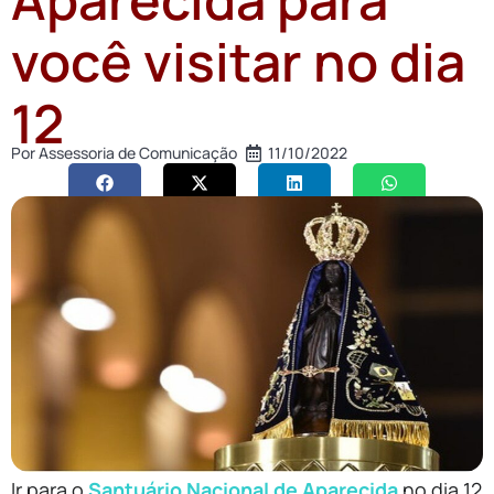
você visitar no dia
12
Por
Assessoria de Comunicação
11/10/2022
Ir para o
Santuário Nacional de Aparecida
no dia 12