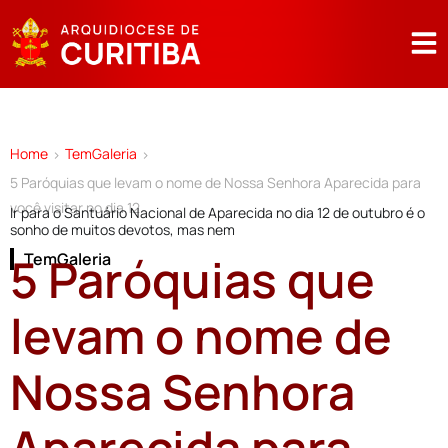
Home
TemGaleria
>
>
5 Paróquias que levam o nome de Nossa Senhora Aparecida para
você visitar no dia 12
Ir para o Santuário Nacional de Aparecida no dia 12 de outubro é o
sonho de muitos devotos, mas nem
5 Paróquias que
TemGaleria
levam o nome de
Nossa Senhora
Aparecida para