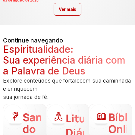
03 de agosto de 2026
Ver mais
Continue navegando
Espiritualidade:
Sua experiência diária com
a Palavra de Deus
Explore conteúdos que fortalecem sua caminhada
e enriquecem
sua jornada de fé.
Santo
Bíbli
Liturgia
do
Onli
Diária