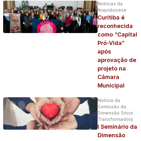
Notícias da
Arquidiocese
Curitiba é
reconhecida
como “Capital
Pró-Vida”
após
aprovação de
projeto na
Câmara
Municipal
Notícia da
Comissão da
Dimensão Sócio
Transformadora
I Seminário da
Dimensão