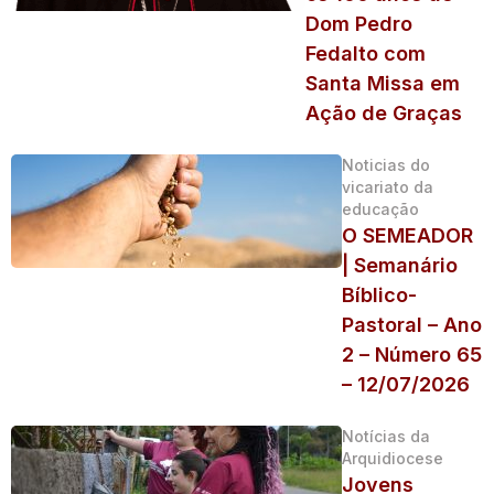
Dom Pedro
Fedalto com
Santa Missa em
Ação de Graças
Noticias do
vicariato da
educação
O SEMEADOR
| Semanário
Bíblico-
Pastoral – Ano
2 – Número 65
– 12/07/2026
Notícias da
Arquidiocese
Jovens