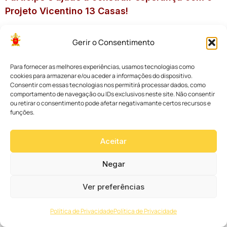
Projeto Vicentino 13 Casas!
Giro Paroquial
Gerir o Consentimento
Setor Santa Felicidade realiza formação sobre
Missionaridade com Dom Peruzzo
Para fornecer as melhores experiências, usamos tecnologias como
cookies para armazenar e/ou aceder a informações do dispositivo.
Consentir com essas tecnologias nos permitirá processar dados, como
comportamento de navegação ou IDs exclusivos neste site. Não consentir
ou retirar o consentimento pode afetar negativamante certos recursos e
Notícias relacionadas
funções.
Aceitar
Notícia da Comissão Litúrgica
Negar
Ver preferências
Política de Privacidade
Política de Privacidade
Confraternização e Corrida de São Tarcísio reunirá famílias