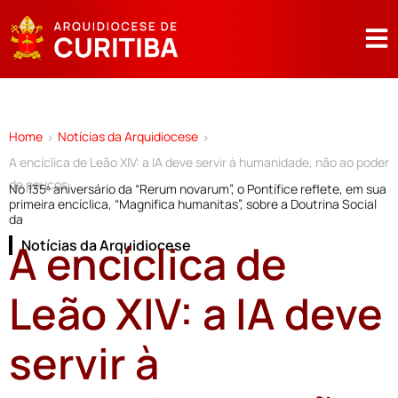
Home
Notícias da Arquidiocese
>
>
A encíclica de Leão XIV: a IA deve servir à humanidade, não ao poder
de poucos
No 135º aniversário da “Rerum novarum”, o Pontífice reflete, em sua
primeira encíclica, “Magnifica humanitas”, sobre a Doutrina Social
da
A encíclica de
Notícias da Arquidiocese
Leão XIV: a IA deve
servir à