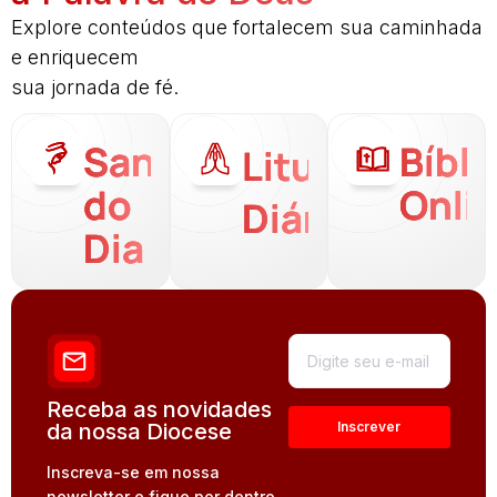
Explore conteúdos que fortalecem sua caminhada
e enriquecem
sua jornada de fé.
Santo
Bíbli
Liturgia
do
Onli
Diária
Dia
Receba as novidades
da nossa Diocese
Inscreva-se em nossa
newsletter e fique por dentro