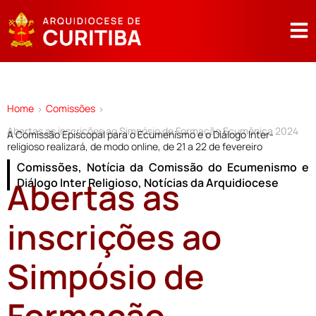
Home
Comissões
>
>
Abertas as inscrições ao Simpósio de Formação Ecumênica 2024
A Comissão Episcopal para o Ecumenismo e o Diálogo Inter-
religioso realizará, de modo online, de 21 a 22 de fevereiro
Comissões
,
Notícia da Comissão do Ecumenismo e
Abertas as
Diálogo Inter Religioso
,
Notícias da Arquidiocese
inscrições ao
Simpósio de
Formação