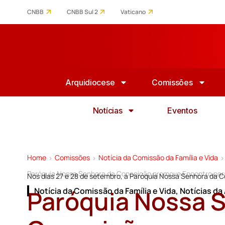
CNBB
CNBB Sul 2
Vaticano
Arquidiocese
Comissões
Notícias
Eventos
Home
Comissões
Notícia da Comissão da Família e Vida
>
>
>
Paróquia Nossa Senhora da Conceição promove Encontro par
Nos dias 27 e 28 de setembro, a Paróquia Nossa Senhora da Co
Paróquia Nossa 
Notícia da Comissão da Família e Vida
,
Notícias da