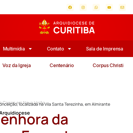
Multimídia
Contato
Sala de Imprensa
Voz da Igreja
Centenário
Corpus Christi
a Casais em Nova União
nceição, localizada na Vila Santa Terezinha, em Almirante
Senhora da
 Arquidiocese