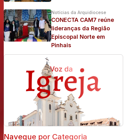
Notícias da Arquidiocese
CONECTA CAM7 reúne
lideranças da Região
Episcopal Norte em
Pinhais
Navegue por Categoria