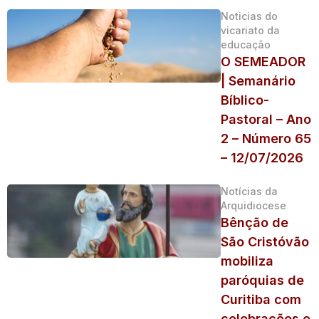
Noticias do
vicariato da
educação
O SEMEADOR
| Semanário
Bíblico-
Pastoral – Ano
2 – Número 65
– 12/07/2026
Notícias da
Arquidiocese
Bênção de
São Cristóvão
mobiliza
paróquias de
Curitiba com
celebrações e