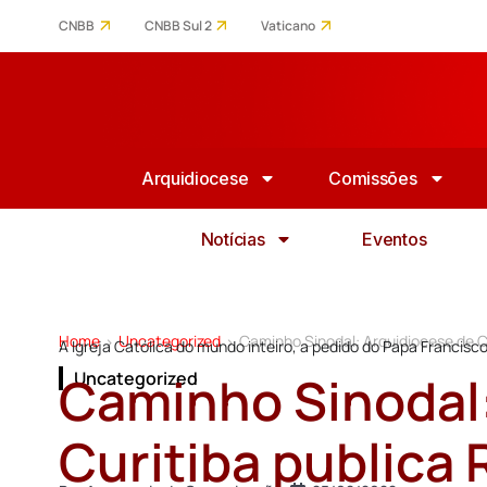
CNBB
CNBB Sul 2
Vaticano
Arquidiocese
Comissões
Notícias
Eventos
Home
Uncategorized
Caminho Sinodal: Arquidiocese de Cu
>
>
A Igreja Católica do mundo inteiro, a pedido do Papa Francisco
Caminho Sinodal:
Uncategorized
Curitiba publica 