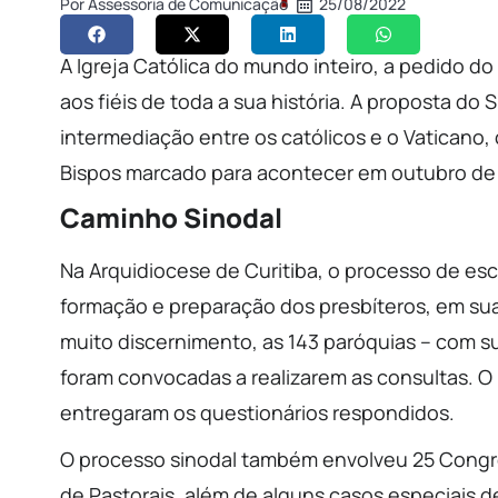
Por
Assessoria de Comunicação
25/08/2022
A Igreja Católica do mundo inteiro, a pedido d
aos fiéis de toda a sua história. A proposta d
intermediação entre os católicos e o Vaticano
Bispos marcado para acontecer em outubro de 
Caminho Sinodal
Na Arquidiocese de Curitiba, o processo de esc
formação e preparação dos presbíteros, em sua 
muito discernimento, as 143 paróquias – com s
foram convocadas a realizarem as consultas. O 
entregaram os questionários respondidos.
O processo sinodal também envolveu 25 Congr
de Pastorais, além de alguns casos especiais d