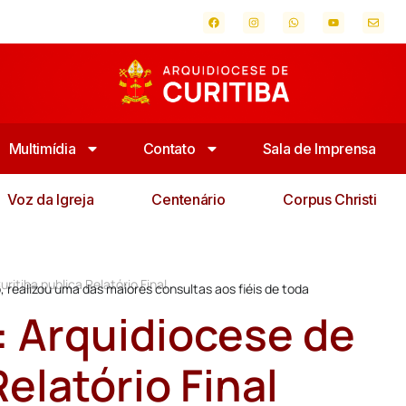
Multimídia
Contato
Sala de Imprensa
Voz da Igreja
Centenário
Corpus Christi
ritiba publica Relatório Final
, realizou uma das maiores consultas aos fiéis de toda
 Arquidiocese de
Relatório Final