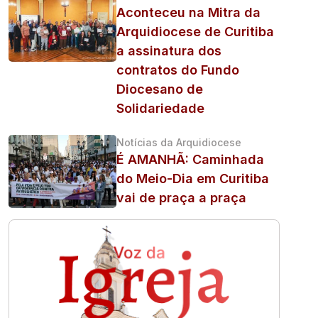
Aconteceu na Mitra da
Arquidiocese de Curitiba
a assinatura dos
contratos do Fundo
Diocesano de
Solidariedade
Notícias da Arquidiocese
É AMANHÃ: Caminhada
do Meio-Dia em Curitiba
vai de praça a praça