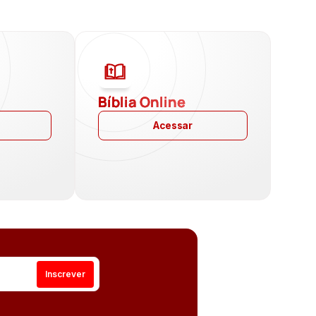
a
Bíblia Online
Acessar