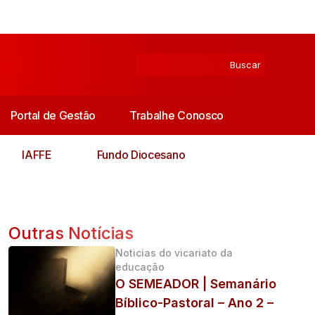
Portal de Gestão
Trabalhe Conosco
IAFFE
Fundo Diocesano
Outras Notícias
Noticias do vicariato da
educação
O SEMEADOR | Semanário
Bíblico-Pastoral – Ano 2 –