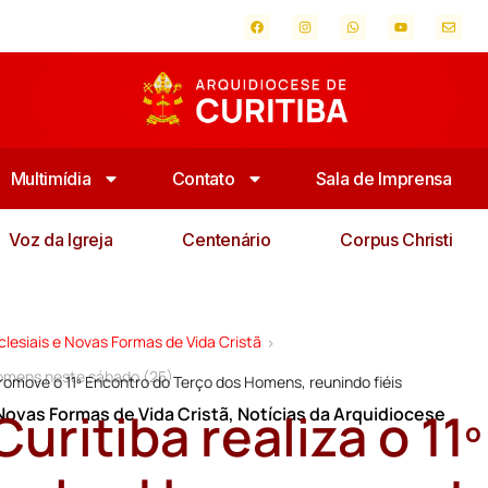
Multimídia
Contato
Sala de Imprensa
Voz da Igreja
Centenário
Corpus Christi
lesiais e Novas Formas de Vida Cristã
>
 Homens neste sábado (25)
promove o 11º Encontro do Terço dos Homens, reunindo fiéis
uritiba realiza o 11º
Novas Formas de Vida Cristã
,
Notícias da Arquidiocese