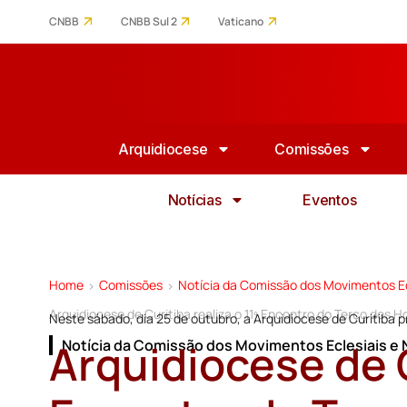
CNBB
CNBB Sul 2
Vaticano
Arquidiocese
Comissões
Notícias
Eventos
Home
Comissões
Notícia da Comissão dos Movimentos Ec
>
>
Arquidiocese de Curitiba realiza o 11º Encontro do Terço dos
Neste sábado, dia 25 de outubro, a Arquidiocese de Curitiba 
Arquidiocese de C
Notícia da Comissão dos Movimentos Eclesiais e 