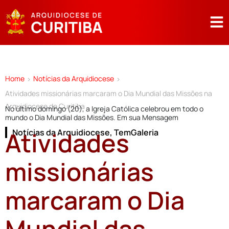
Home
Notícias da Arquidiocese
>
>
Atividades missionárias marcaram o Dia Mundial das Missões na
Arquidiocese de Curitiba
No último domingo (20), a Igreja Católica celebrou em todo o
mundo o Dia Mundial das Missões. Em sua Mensagem
Atividades
Notícias da Arquidiocese
,
TemGaleria
missionárias
marcaram o Dia
Mundial das