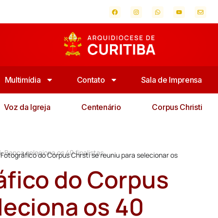
Multimídia
Contato
Sala de Imprensa
Voz da Igreja
Centenário
Corpus Christi
: Banca seleciona os 40 finalistas
 Fotográfico do Corpus Chrsti se reuniu para selecionar os
áfico do Corpus
leciona os 40