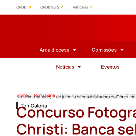
CNBB
CNBB Sul 2
Vaticano
Arquidiocese
Comissões
Notícias
Eventos
Home
TemGaleria
Concurso Fotográfico do Corpus Christi
>
>
No último sábado, 1º de julho, a banca avaliadora do Concurso
Concurso Fotogr
TemGaleria
Christi: Banca se