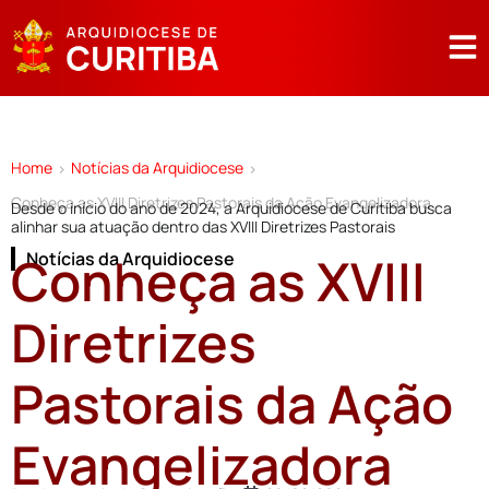
Home
Notícias da Arquidiocese
>
>
Conheça as XVIII Diretrizes Pastorais da Ação Evangelizadora
Desde o início do ano de 2024, a Arquidiocese de Curitiba busca
alinhar sua atuação dentro das XVIII Diretrizes Pastorais
Conheça as XVIII
Notícias da Arquidiocese
Diretrizes
Pastorais da Ação
Evangelizadora