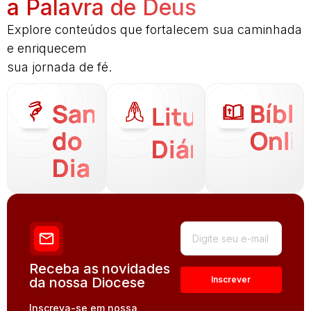
a Palavra de Deus
Explore conteúdos que fortalecem sua caminhada
e enriquecem
sua jornada de fé.
Santo
Bíbli
Liturgia
do
Onli
Diária
Dia
Receba as novidades
da nossa Diocese
Inscreva-se em nossa