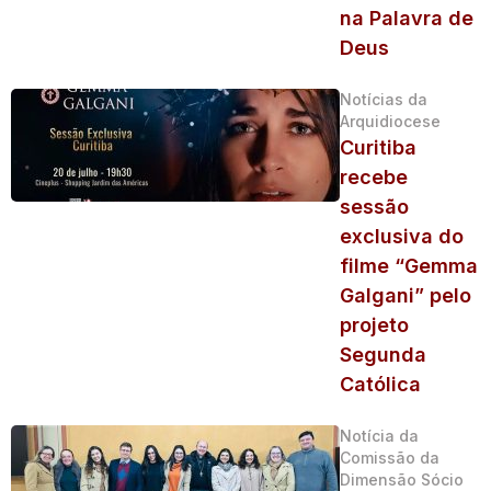
na Palavra de
Deus
Notícias da
Arquidiocese
Curitiba
recebe
sessão
exclusiva do
filme “Gemma
Galgani” pelo
projeto
Segunda
Católica
Notícia da
Comissão da
Dimensão Sócio