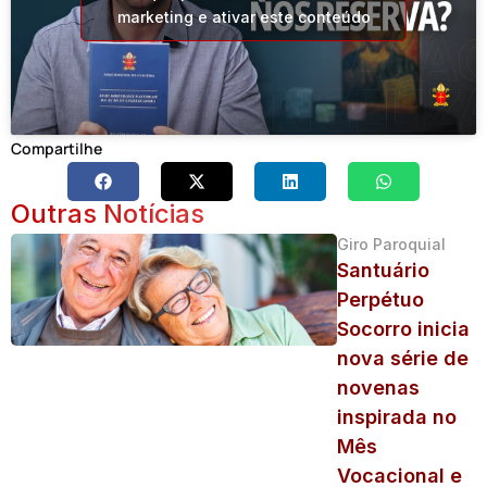
marketing e ativar este conteúdo
Compartilhe
Outras Notícias
Giro Paroquial
Santuário
Perpétuo
Socorro inicia
nova série de
novenas
inspirada no
Mês
Vocacional e