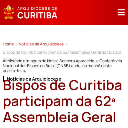
Home
Notícias da Arquidiocese
>
>
Bispos de Curitiba participam da 62ª Assembleia Geral dos Bispos
do Brasil
Acolhendo a imagem de Nossa Senhora Aparecida, a Conferência
Nacional dos Bispos do Brasil (CNBB) abriu, na manhã desta
quarta-feira,
Bispos de Curitiba
Notícias da Arquidiocese
participam da 62ª
Assembleia Geral