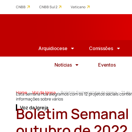
CNBB
CNBB Sul 2
Vaticano
Arquidiocese
Comissões
Notícias
Eventos
Home
Voz da Igreja
Boletim Semanal Voz da Igreja – 21 de
>
>
Esta semana nos alegramos com os 12 projetos sociais cont
informações sobre vários
Boletim Semanal V
Voz da Igreja
outubro de 2022