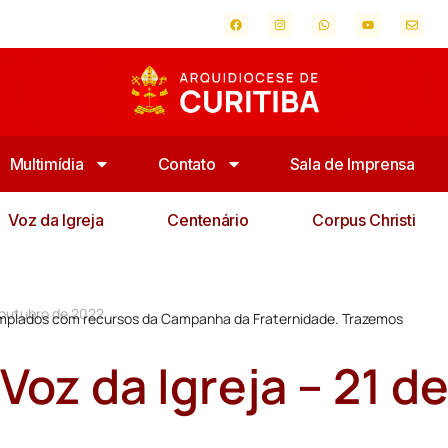
Multimídia
Contato
Sala de Imprensa
Voz da Igreja
Centenário
Corpus Christi
 outubro de 2022
emplados com recursos da Campanha da Fraternidade. Trazemos
oz da Igreja – 21 d