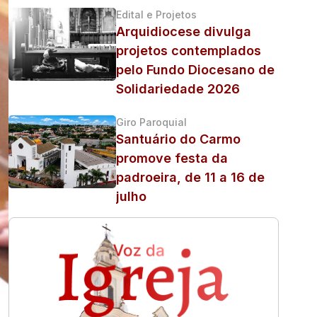
Edital e Projetos
Arquidiocese divulga
projetos contemplados
pelo Fundo Diocesano de
Solidariedade 2026
Giro Paroquial
Santuário do Carmo
promove festa da
padroeira, de 11 a 16 de
julho