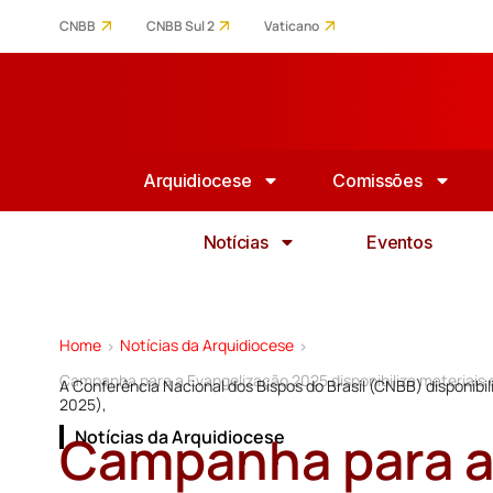
CNBB
CNBB Sul 2
Vaticano
Arquidiocese
Comissões
Notícias
Eventos
Home
Notícias da Arquidiocese
>
>
Campanha para a Evangelização 2025 disponibiliza materiais e
A Conferência Nacional dos Bispos do Brasil (CNBB) disponibi
2025),
Campanha para a
Notícias da Arquidiocese