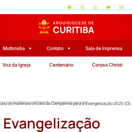
Multimídia
Contato
Sala de Imprensa
Voz da Igreja
Centenário
Corpus Christi
 convida fiéis a acolherem Jesus em seus lares
lizou os materiais oficiais da Campanha para a Evangelização 2025 (CE
 Evangelização