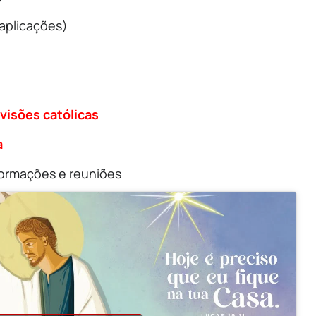
 aplicações)
evisões católicas
a
ormações e reuniões