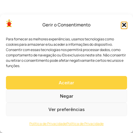
e
e
s
p
i
Gerir o Consentimento
r
i
t
Para fornecer as melhores experiências, usamos tecnologias como
u
cookies para armazenar e/ou aceder a informações do dispositivo.
a
Consentir com essas tecnologias nos permitirá processar dados, como
l
comportamento de navegação ou IDs exclusivos neste site. Não consentir
i
ou retirar o consentimento pode afetar negativamante certos recursos e
d
funções.
a
d
e
Aceitar
n
a
e
Negar
s
t
r
Ver preferências
a
d
a
Política de Privacidade
Política de Privacidade
,