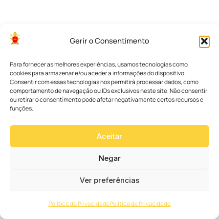
Gerir o Consentimento
A
A
Para fornecer as melhores experiências, usamos tecnologias como
r
cookies para armazenar e/ou aceder a informações do dispositivo.
q
Consentir com essas tecnologias nos permitirá processar dados, como
u
comportamento de navegação ou IDs exclusivos neste site. Não consentir
i
d
ou retirar o consentimento pode afetar negativamante certos recursos e
i
funções.
o
c
e
Aceitar
s
e
d
Negar
e
C
Ver preferências
u
r
i
Política de Privacidade
Política de Privacidade
t
i