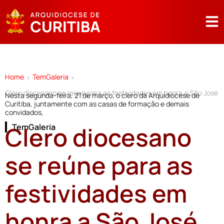
Home
TemGaleria
>
>
Clero diocesano se reúne para as festividades em honra a São José
Nesta segunda-feira, 21 de março, o clero da Arquidiocese de
Curitiba, juntamente com as casas de formação e demais
convidados,
Clero diocesano
TemGaleria
se reúne para as
festividades em
honra a São José