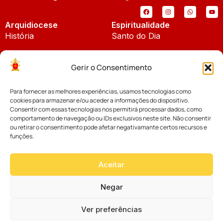
Arquidiocese
Espiritualidade
História
Santo do Dia
Padroeira
Liturgia Diária
Gerir o Consentimento
Brasão
Bíblia Online
Para fornecer as melhores experiências, usamos tecnologias como
Notícias
Cúria Diocesana
cookies para armazenar e/ou aceder a informações do dispositivo.
Notícias da Arquidiocese
Consentir com essas tecnologias nos permitirá processar dados, como
Fundo Diocesano
comportamento de navegação ou IDs exclusivos neste site. Não consentir
Notícias Cáritas
ou retirar o consentimento pode afetar negativamante certos recursos e
funções.
Tribunal Eclesiástico
Notícias da Comissão
Vicariatos da Educação
Aceitar
Palavra dos Bispos
Eventos
Negar
Ver preferências
Website desenvolvido com muito