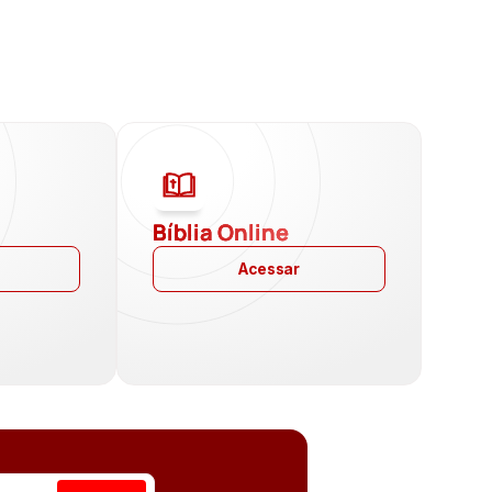
a
Bíblia Online
Acessar