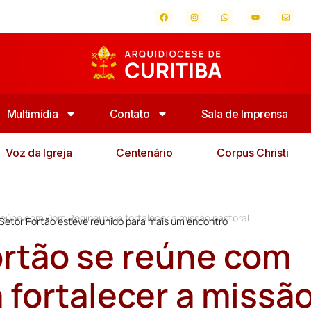
Multimídia
Contato
Sala de Imprensa
Voz da Igreja
Centenário
Corpus Christi
reúne com Dom Reginei para fortalecer a missão pastoral
 Setor Portão esteve reunido para mais um encontro
ortão se reúne com
 fortalecer a missã