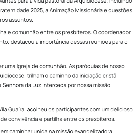
antes para a vida pastoral da Arquidiocese, incluindo
raternidade 2025, a Animação Missionária e questões
tros assuntos.
lha e comunhão entre os presbíteros. O coordenador
ento, destacou a importância dessas reuniões para o
er uma Igreja de comunhão. As paróquias de nosso
uidiocese, trilham o caminho da iniciação cristã
a Senhora da Luz interceda por nossa missão
Vila Guaíra, acolheu os participantes com um delicioso
 convivência e partilha entre os presbíteros.
 em caminhar unida na missão evangelizadora,