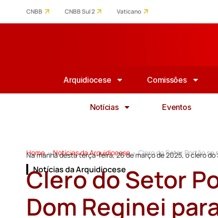
CNBB
CNBB Sul 2
Vaticano
Arquidiocese
Comissões
Notícias
Eventos
Home
Notícias da Arquidiocese
Clero do Setor Portão se 
>
>
Na manhã desta terça-feira, 26 de março de 2025, o clero do
Clero do Setor P
Notícias da Arquidiocese
Dom Reginei para