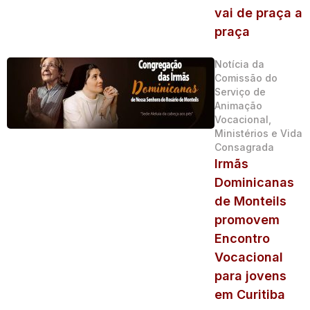
vai de praça a
praça
Notícia da
Comissão do
Serviço de
Animação
Vocacional,
Ministérios e Vida
Consagrada
Irmãs
Dominicanas
de Monteils
promovem
Encontro
Vocacional
para jovens
em Curitiba