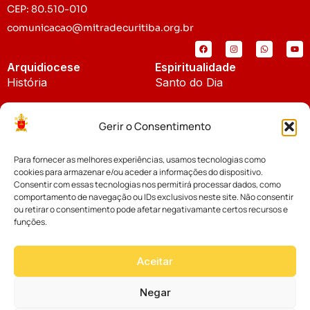
CEP: 80.510-010
comunicacao@mitradecuritiba.org.br
Arquidiocese
Espiritualidade
História
Santo do Dia
Padroeira
Liturgia Diária
Gerir o Consentimento
Brasão
Bíblia Online
Para fornecer as melhores experiências, usamos tecnologias como
Notícias
Cúria Diocesana
cookies para armazenar e/ou aceder a informações do dispositivo.
Notícias da Arquidiocese
Consentir com essas tecnologias nos permitirá processar dados, como
Fundo Diocesano
comportamento de navegação ou IDs exclusivos neste site. Não consentir
Notícias Cáritas
ou retirar o consentimento pode afetar negativamante certos recursos e
funções.
Tribunal Eclesiástico
Notícias da Comissão
Vicariatos da Educação
Aceitar
Palavra dos Bispos
Eventos
Negar