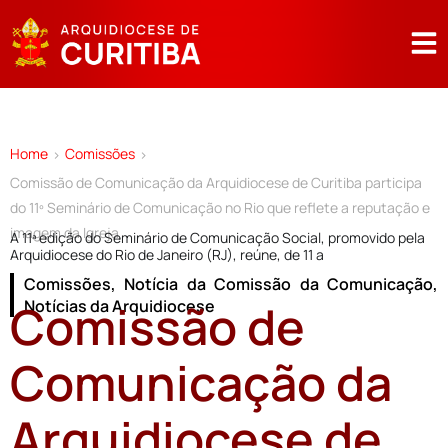
Home
Comissões
>
>
Comissão de Comunicação da Arquidiocese de Curitiba participa
do 11º Seminário de Comunicação no Rio que reflete a reputação e
imagem da Igreja
A 11ª edição do Seminário de Comunicação Social, promovido pela
Arquidiocese do Rio de Janeiro (RJ), reúne, de 11 a
Comissões
,
Notícia da Comissão da Comunicação
,
Comissão de
Notícias da Arquidiocese
Comunicação da
Arquidiocese de