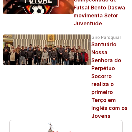
Futsal Bento Daswa
movimenta Setor
Juventude
Giro Paroquial
Santuário
Nossa
Senhora do
Perpétuo
Socorro
realiza o
primeiro
Terço em
Inglês com os
Jovens