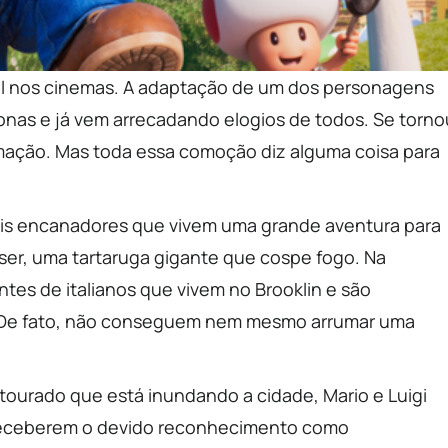
vel nos cinemas. A adaptação de um dos personagens
onas e já vem arrecadando elogios de todos. Se torno
imação. Mas toda essa comoção diz alguma coisa para
dois encanadores que vivem uma grande aventura para
wser, uma tartaruga gigante que cospe fogo. Na
es de italianos que vivem no Brooklin e são
s. De fato, não conseguem nem mesmo arrumar uma
ourado que está inundando a cidade, Mario e Luigi
 receberem o devido reconhecimento como