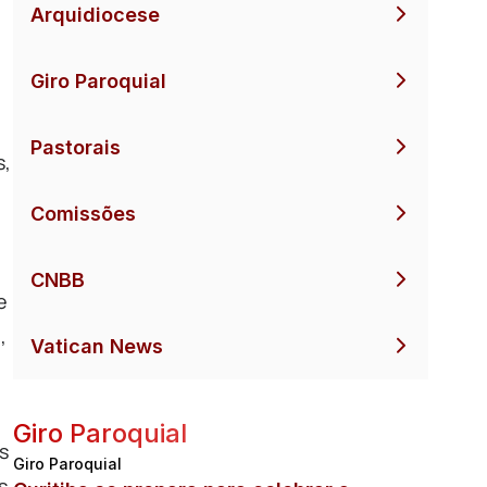
Arquidiocese
Giro Paroquial
Pastorais
s,
Comissões
CNBB
e
,
Vatican News
Giro Paroquial
s
Giro Paroquial
s