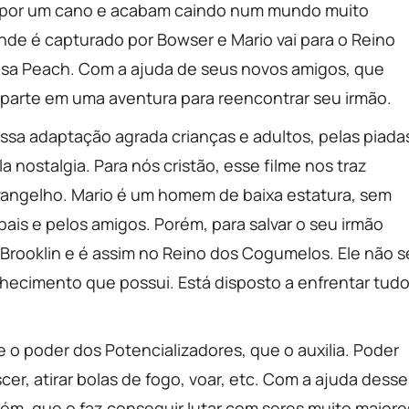
 por um cano e acabam caindo num mundo muito
onde é capturado por Bowser e Mario vai para o Reino
sa Peach. Com a ajuda de seus novos amigos, que
arte em uma aventura para reencontrar seu irmão.
ssa adaptação agrada crianças e adultos, pelas piada
ostalgia. Para nós cristão, esse filme nos traz
vangelho. Mario é um homem de baixa estatura, sem
ais e pelos amigos. Porém, para salvar o seu irmão
o Brooklin e é assim no Reino dos Cogumelos. Ele não s
ecimento que possui. Está disposto a enfrentar tudo
o poder dos Potencializadores, que o auxilia. Poder
r, atirar bolas de fogo, voar, etc. Com a ajuda desse
lém, que o faz conseguir lutar com seres muito maiore