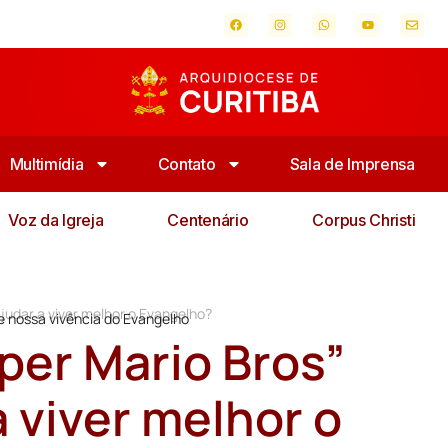
Multimídia
Contato
Sala de Imprensa
Voz da Igreja
Centenário
Corpus Christi
judar a viver melhor o Evangelho?
re nossa vivência do Evangelho
per Mario Bros”
 viver melhor o