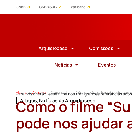
CNBB
CNBB Sul 2
Vaticano
Arquidiocese
Comissões
Notícias
Eventos
Home
Artigos
Como o filme “Super Mario Bros” pode nos a
>
>
Para nós cristão, esse filme nos traz grandes referências sob
Como o filme “Su
Artigos
,
Notícias da Arquidiocese
pode nos ajudar a