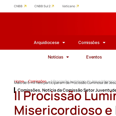
CNBB
CNBB Sul 2
Vaticano
Arquidiocese
Comissões
Notícias
Eventos
Home
Comissões
II Procissão Luminosa de Jesus Miseric
>
>
Mais de 6 mil fieis participaram da Procissão Luminosa de Jesu
II Procissão Lum
Comissões
,
Notícia da Comissão Setor Juventud
Misericordioso e