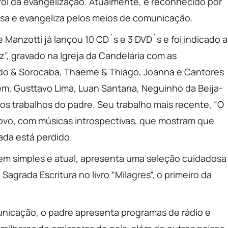
rol da evangelização. Atualmente, é reconhecido por
ssa e evangeliza pelos meios de comunicação.
 Manzotti já lançou 10 CD´s e 3 DVD´s e foi indicado 
”, gravado na Igreja da Candelária com as
ndo & Sorocaba, Thaeme & Thiago, Joanna e Cantores
ém, Gusttavo Lima, Luan Santana, Neguinho da Beija-
ros trabalhos do padre. Seu trabalho mais recente, “O
 novo, com músicas introspectivas, que mostram que
ada está perdido.
gem simples e atual, apresenta uma seleção cuidadosa
 Sagrada Escritura no livro “Milagres”, o primeiro da
nicação, o padre apresenta programas de rádio e