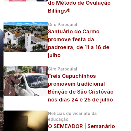
do Método de Ovulação
Billings®
Giro Paroquial
Santuário do Carmo
promove festa da
padroeira, de 11 a 16 de
julho
Giro Paroquial
Freis Capuchinhos
promovem tradicional
Bênção de São Cristóvão
nos dias 24 e 25 de julho
Noticias do vicariato da
educação
O SEMEADOR | Semanário