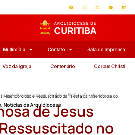
Multimídia
Contato
Sala de Imprensa
Voz da Igreja
Centenário
Corpus Christi
ordioso e Ressuscitado no Santuário N. S. de Guadalupe
s Misericordioso e Ressuscitado da II Festa da Misericórdia do
inosa de Jesus
e
,
Notícias da Arquidiocese
 Ressuscitado no