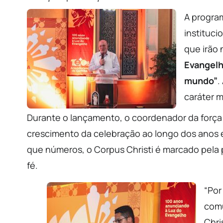
A program
instituci
que irão 
Evangelh
mundo”
.
caráter m
Durante o lançamento, o coordenador da força
crescimento da celebração ao longo dos anos e 
que números, o Corpus Christi é marcado pela 
fé.
“Por
comu
Chri