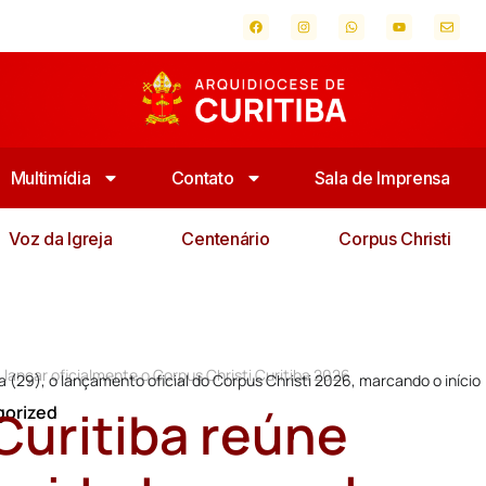
Multimídia
Contato
Sala de Imprensa
Voz da Igreja
Centenário
Corpus Christi
 lançar oficialmente o Corpus Christi Curitiba 2026
ra (29), o lançamento oficial do Corpus Christi 2026, marcando o início
Curitiba reúne
gorized