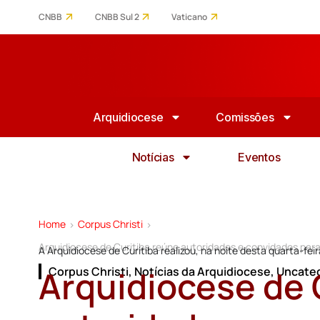
CNBB
CNBB Sul 2
Vaticano
Arquidiocese
Comissões
Notícias
Eventos
Home
Corpus Christi
>
>
Arquidiocese de Curitiba reúne autoridades e convidados para
A Arquidiocese de Curitiba realizou, na noite desta quarta-fei
Arquidiocese de 
Corpus Christi
,
Notícias da Arquidiocese
,
Uncate