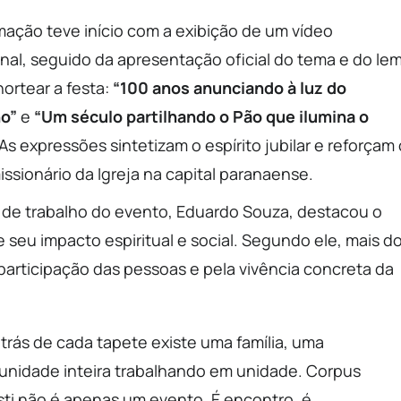
ação teve início com a exibição de um vídeo
onal, seguido da apresentação oficial do tema e do le
nortear a festa:
“100 anos anunciando à luz do
o”
e
“Um século partilhando o Pão que ilumina o
 As expressões sintetizam o espírito jubilar e reforçam 
issionário da Igreja na capital paranaense.
 de trabalho do evento, Eduardo Souza, destacou o
seu impacto espiritual e social. Segundo ele, mais d
participação das pessoas e pela vivência concreta da
 trás de cada tapete existe uma família, uma
nidade inteira trabalhando em unidade. Corpus
sti não é apenas um evento. É encontro, é