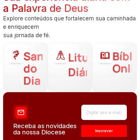
a Palavra de Deus
Explore conteúdos que fortalecem sua caminhada
e enriquecem
sua jornada de fé.
Santo
Bíbli
Liturgia
do
Onli
Diária
Dia
Receba as novidades
da nossa Diocese