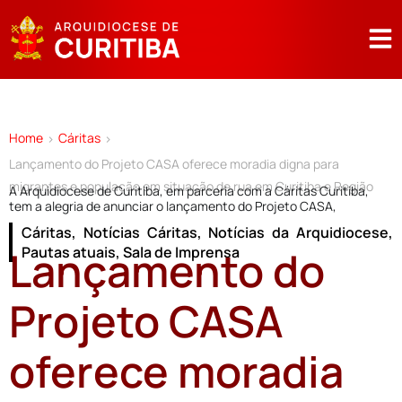
Home
Cáritas
>
>
Lançamento do Projeto CASA oferece moradia digna para
migrantes e população em situação de rua em Curitiba e Região
A Arquidiocese de Curitiba, em parceria com a Cáritas Curitiba,
tem a alegria de anunciar o lançamento do Projeto CASA,
Cáritas
,
Notícias Cáritas
,
Notícias da Arquidiocese
,
Lançamento do
Pautas atuais
,
Sala de Imprensa
Projeto CASA
oferece moradia