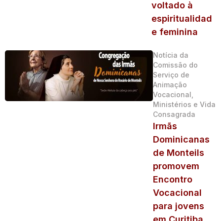
voltado à
espiritualidad
e feminina
Notícia da
Comissão do
Serviço de
Animação
Vocacional,
Ministérios e Vida
Consagrada
Irmãs
Dominicanas
de Monteils
promovem
Encontro
Vocacional
para jovens
em Curitiba