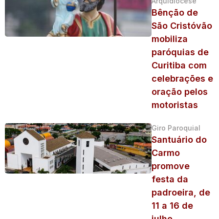
Arquidiocese
Bênção de
São Cristóvão
mobiliza
paróquias de
Curitiba com
celebrações e
oração pelos
motoristas
Giro Paroquial
Santuário do
Carmo
promove
festa da
padroeira, de
11 a 16 de
julho