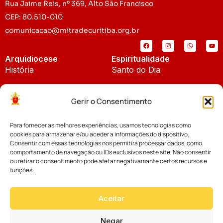
Rua Jaime Reis, nº 369, Alto São Francisco
CEP: 80.510-010
comunicacao@mitradecuritiba.org.br
Arquidiocese
Espiritualidade
História
Santo do Dia
Padroeira
Liturgia Diária
Gerir o Consentimento
Brasão
Bíblia Online
Para fornecer as melhores experiências, usamos tecnologias como
Notícias
Cúria Diocesana
cookies para armazenar e/ou aceder a informações do dispositivo.
Notícias da Arquidiocese
Consentir com essas tecnologias nos permitirá processar dados, como
Fundo Diocesano
comportamento de navegação ou IDs exclusivos neste site. Não consentir
Notícias Cáritas
ou retirar o consentimento pode afetar negativamante certos recursos e
funções.
Tribunal Eclesiástico
Notícias da Comissão
Vicariatos da Educação
Aceitar
Palavra dos Bispos
Eventos
Negar