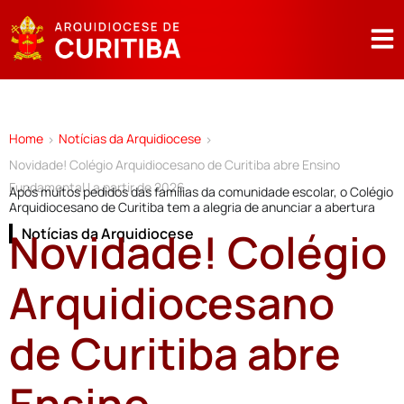
Home
Notícias da Arquidiocese
>
>
Novidade! Colégio Arquidiocesano de Curitiba abre Ensino
Fundamental I a partir de 2026
Após muitos pedidos das famílias da comunidade escolar, o Colégio
Arquidiocesano de Curitiba tem a alegria de anunciar a abertura
Novidade! Colégio
Notícias da Arquidiocese
Arquidiocesano
de Curitiba abre
Ensino