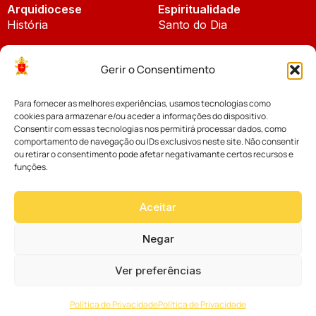
Arquidiocese
Espiritualidade
História
Santo do Dia
Padroeira
Liturgia Diária
Gerir o Consentimento
Brasão
Bíblia Online
Para fornecer as melhores experiências, usamos tecnologias como
Notícias
Cúria Diocesana
cookies para armazenar e/ou aceder a informações do dispositivo.
Notícias da Arquidiocese
Consentir com essas tecnologias nos permitirá processar dados, como
Fundo Diocesano
comportamento de navegação ou IDs exclusivos neste site. Não consentir
Notícias Cáritas
ou retirar o consentimento pode afetar negativamante certos recursos e
funções.
Tribunal Eclesiástico
Notícias da Comissão
Vicariatos da Educação
Aceitar
Palavra dos Bispos
Eventos
Negar
Ver preferências
Website desenvolvido com muito
Política de Privacidade
Política de Privacidade
por