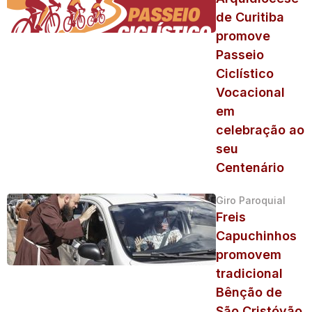
de Curitiba
promove
Passeio
Ciclístico
Vocacional
em
celebração ao
seu
Centenário
Giro Paroquial
Freis
Capuchinhos
promovem
tradicional
Bênção de
São Cristóvão