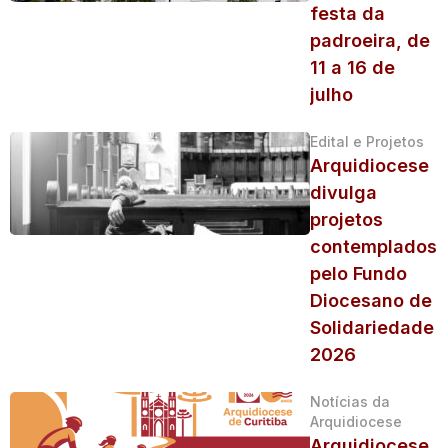
festa da
padroeira, de
11 a 16 de
julho
Edital e Projetos
Arquidiocese
divulga
projetos
contemplados
pelo Fundo
Diocesano de
Solidariedade
2026
Notícias da
Arquidiocese
Arquidiocese