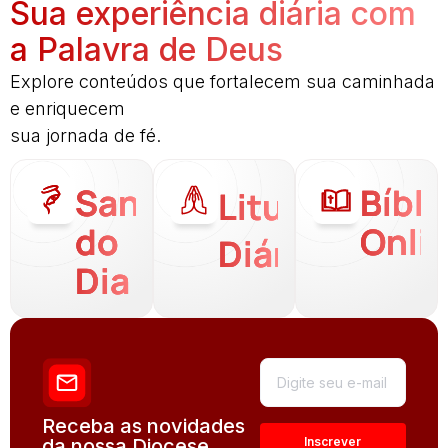
Sua experiência diária com
a Palavra de Deus
Explore conteúdos que fortalecem sua caminhada
e enriquecem
sua jornada de fé.
Santo
Bíbli
Liturgia
do
Onli
Diária
Dia
Receba as novidades
da nossa Diocese