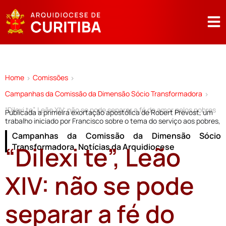
Home
Comissões
>
>
Campanhas da Comissão da Dimensão Sócio Transformadora
>
“Dilexi te”, Leão XIV: não se pode separar a fé do amor pelos pobres
Publicada a primeira exortação apostólica de Robert Prevost, um
trabalho iniciado por Francisco sobre o tema do serviço aos pobres,
Campanhas da Comissão da Dimensão Sócio
“Dilexi te”, Leão
Transformadora
,
Notícias da Arquidiocese
XIV: não se pode
separar a fé do