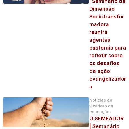
I Seminário da
Dimensão
Sociotransfor
madora
reunirá
agentes
pastorais para
refletir sobre
os desafios
da ação
evangelizador
a
Noticias do
vicariato da
educação
O SEMEADOR
| Semanário