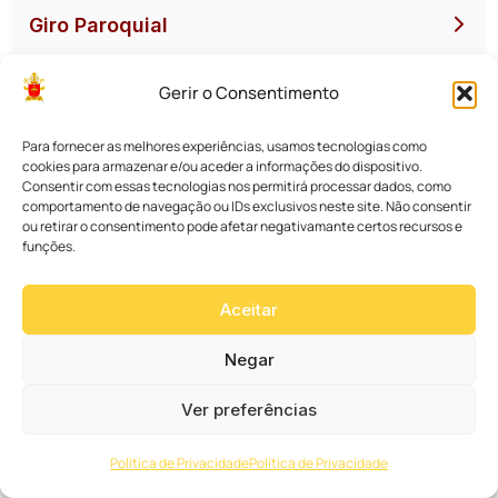
Giro Paroquial
Gerir o Consentimento
Pastorais
Para fornecer as melhores experiências, usamos tecnologias como
Comissões
cookies para armazenar e/ou aceder a informações do dispositivo.
Consentir com essas tecnologias nos permitirá processar dados, como
comportamento de navegação ou IDs exclusivos neste site. Não consentir
ou retirar o consentimento pode afetar negativamante certos recursos e
CNBB
funções.
Vatican News
Aceitar
Giro Paroquial
Negar
Giro Paroquial
23 a 25/07: Capela São Cristóvão da Paróquia
Ver preferências
Sagrada Família CIC celebra seu padroeiro com
Política de Privacidade
Política de Privacidade
tríduo, carreata e festa comunitária