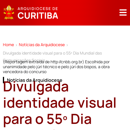
Home
Notícias da Arquidiocese
>
>
Divulgada identidade visual para o 55º Dia Mundial das
Comunicações Sociais
(Reportagem extraída de http://cnbb.org.br) Escolhida por
unanimidade pelo júri técnico e pelo júri dos bispos, a obra
vencedora do concurso
Divulgada
Notícias da Arquidiocese
identidade visual
para o 55º Dia