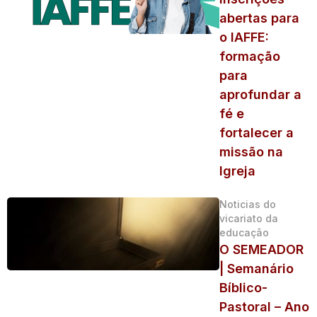
abertas para
o IAFFE:
formação
para
aprofundar a
fé e
fortalecer a
missão na
Igreja
Noticias do
vicariato da
educação
O SEMEADOR
| Semanário
Bíblico-
Pastoral – Ano