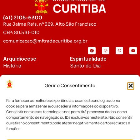
(41) 2105-6300
Rua Jaime Reis, nº 369, Alto São Francisco
CEP: 80.510-010
comunicacao@mitradecuritiba.org.br
Arquidiocese
Espiritualidade
História
Santo do Dia
Padroeira
Liturgia Diária
Gerir o Consentimento
Brasão
Bíblia Online
Para fornecer as melhores experiências, usamos tecnologias como
Notícias
Cúria Diocesana
cookies para armazenar e/ou aceder a informações do dispositivo.
Notícias da Arquidiocese
Consentir com essas tecnologias nos permitirá processar dados, como
Fundo Diocesano
comportamento de navegação ou IDs exclusivos neste site. Não consentir
Notícias Cáritas
ou retirar o consentimento pode afetar negativamante certos recursos e
funções.
Tribunal Eclesiástico
Notícias da Comissão