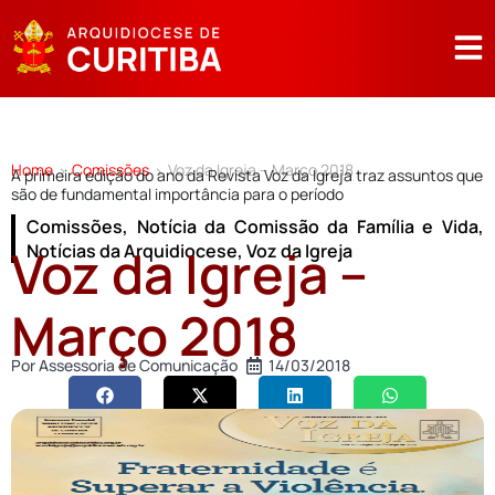
Home
Comissões
Voz da Igreja – Março 2018
>
>
A primeira edição do ano da Revista Voz da Igreja traz assuntos que
são de fundamental importância para o período
Comissões
,
Notícia da Comissão da Família e Vida
,
Voz da Igreja –
Notícias da Arquidiocese
,
Voz da Igreja
Março 2018
Por
Assessoria de Comunicação
14/03/2018