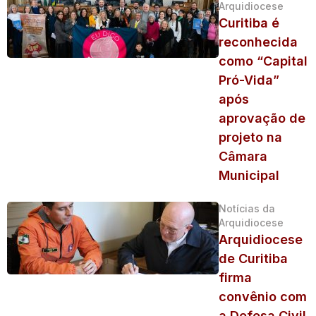
Arquidiocese
Curitiba é
reconhecida
como “Capital
Pró-Vida”
após
aprovação de
projeto na
Câmara
Municipal
Notícias da
Arquidiocese
Arquidiocese
de Curitiba
firma
convênio com
a Defesa Civil