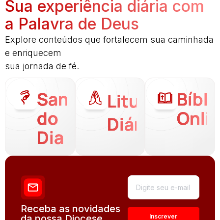
Sua experiência diária com
a Palavra de Deus
Explore conteúdos que fortalecem sua caminhada
e enriquecem
sua jornada de fé.
Santo
Bíbli
Liturgia
do
Onli
Diária
Dia
Receba as novidades
da nossa Diocese