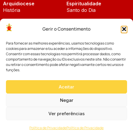
Arquidiocese
Espiritualidade
História
Santo do Dia
Padroeira
Liturgia Diária
Gerir o Consentimento
Brasão
Bíblia Online
Para fornecer as melhores experiências, usamos tecnologias como
Notícias
Cúria Diocesana
cookies para armazenar e/ou aceder a informações do dispositivo.
Notícias da Arquidiocese
Consentir com essas tecnologias nos permitirá processar dados, como
Fundo Diocesano
comportamento de navegação ou IDs exclusivos neste site. Não consentir
Notícias Cáritas
ou retirar o consentimento pode afetar negativamante certos recursos e
funções.
Tribunal Eclesiástico
Notícias da Comissão
Vicariatos da Educação
Aceitar
Palavra dos Bispos
Eventos
Negar
Ver preferências
Website desenvolvido com muito
por
Política de Privacidade
Política de Privacidade