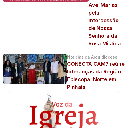
Ave-Marias
pela
intercessão
de Nossa
Senhora da
Rosa Mística
Notícias da Arquidiocese
CONECTA CAM7 reúne
lideranças da Região
Episcopal Norte em
Pinhais