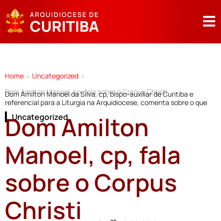
Home
Uncategorized
>
>
Dom Amilton Manoel, cp, fala sobre o Corpus Christi
Dom Amilton Manoel da Silva, cp, bispo-auxiliar de Curitiba e
referencial para a Liturgia na Arquidiocese, comenta sobre o que
Dom Amilton
Uncategorized
Manoel, cp, fala
sobre o Corpus
Christi