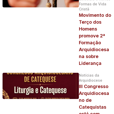
Formas de Vida
Cristã
Movimento do
Terço dos
Homens
promove 2ª
Formação
Arquidiocesa
na sobre
Liderança
Notícias da
Arquidiocese
III Congresso
Arquidiocesa
no de
Catequistas
está com