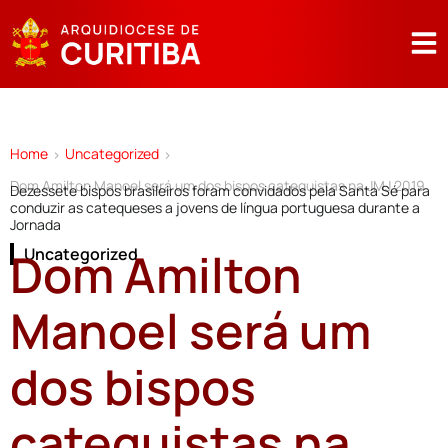
Home
Uncategorized
>
>
Dom Amilton Manoel será um dos bispos catequistas na JMJ 2019
Dezessete bispos brasileiros foram convidados pela Santa Sé para
conduzir as catequeses a jovens de língua portuguesa durante a
Jornada
Dom Amilton
Uncategorized
Manoel será um
dos bispos
catequistas na