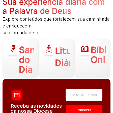
Sua experiência diária com
a Palavra de Deus
Explore conteúdos que fortalecem sua caminhada
e enriquecem
sua jornada de fé.
Santo
Bíbli
Liturgia
do
Onli
Diária
Dia
Receba as novidades
da nossa Diocese