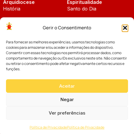
Arquidiocese
Espiritualidade
História
Santo do Dia
Padroeira
Liturgia Diária
Gerir o Consentimento
Brasão
Bíblia Online
Para fornecer as melhores experiências, usamos tecnologias como
Notícias
Cúria Diocesana
cookies para armazenar e/ou aceder a informações do dispositivo.
Notícias da Arquidiocese
Consentir com essas tecnologias nos permitirá processar dados, como
Fundo Diocesano
comportamento de navegação ou IDs exclusivos neste site. Não consentir
Notícias Cáritas
ou retirar o consentimento pode afetar negativamante certos recursos e
funções.
Tribunal Eclesiástico
Notícias da Comissão
Vicariatos da Educação
Aceitar
Palavra dos Bispos
Eventos
Negar
Ver preferências
Website desenvolvido com muito
Política de Privacidade
Política de Privacidade
por