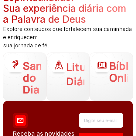
Sua experiência diária com
a Palavra de Deus
Explore conteúdos que fortalecem sua caminhada
e enriquecem
sua jornada de fé.
Santo
Bíbli
Liturgia
do
Onli
Diária
Dia
Receba as novidades