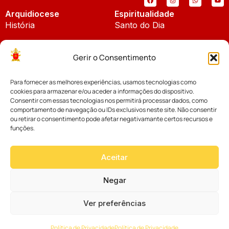
Arquidiocese
Espiritualidade
História
Santo do Dia
Padroeira
Liturgia Diária
Gerir o Consentimento
Brasão
Bíblia Online
Para fornecer as melhores experiências, usamos tecnologias como
Notícias
Cúria Diocesana
cookies para armazenar e/ou aceder a informações do dispositivo.
Notícias da Arquidiocese
Consentir com essas tecnologias nos permitirá processar dados, como
Fundo Diocesano
comportamento de navegação ou IDs exclusivos neste site. Não consentir
Notícias Cáritas
ou retirar o consentimento pode afetar negativamante certos recursos e
funções.
Tribunal Eclesiástico
Notícias da Comissão
Vicariatos da Educação
Aceitar
Palavra dos Bispos
Eventos
Negar
Ver preferências
Website desenvolvido com muito
Política de Privacidade
Política de Privacidade
por