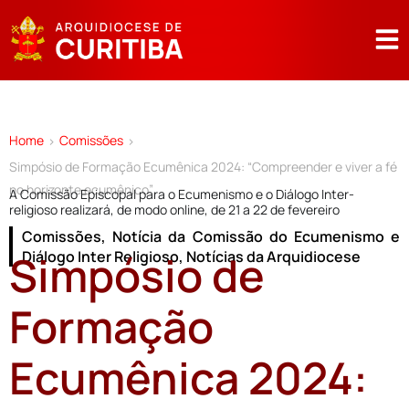
Home
Comissões
>
>
Simpósio de Formação Ecumênica 2024: “Compreender e viver a fé
no horizonte ecumênico”
A Comissão Episcopal para o Ecumenismo e o Diálogo Inter-
religioso realizará, de modo online, de 21 a 22 de fevereiro
Comissões
,
Notícia da Comissão do Ecumenismo e
Simpósio de
Diálogo Inter Religioso
,
Notícias da Arquidiocese
Formação
Ecumênica 2024: