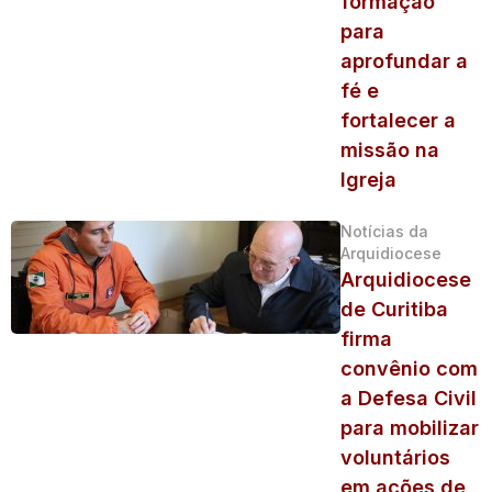
formação
para
aprofundar a
fé e
fortalecer a
missão na
Igreja
Notícias da
Arquidiocese
Arquidiocese
de Curitiba
firma
convênio com
a Defesa Civil
para mobilizar
voluntários
em ações de