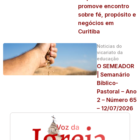
promove encontro
sobre fé, propósito e
negócios em
Curitiba
Noticias do
vicariato da
educação
O SEMEADOR
| Semanário
Bíblico-
Pastoral – Ano
2 – Número 65
– 12/07/2026