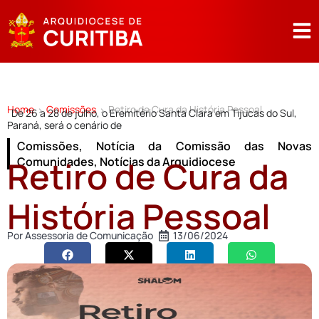
Home
Comissões
Retiro de Cura da História Pessoal
>
>
De 26 a 28 de julho, o Eremitério Santa Clara em Tijucas do Sul,
Paraná, será o cenário de
Comissões
,
Notícia da Comissão das Novas
Retiro de Cura da
Comunidades
,
Notícias da Arquidiocese
História Pessoal
Por
Assessoria de Comunicação
13/06/2024