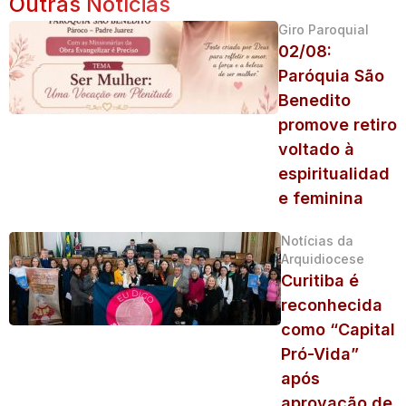
Outras Notícias
Giro Paroquial
02/08:
Paróquia São
Benedito
promove retiro
voltado à
espiritualidad
e feminina
Notícias da
Arquidiocese
Curitiba é
reconhecida
como “Capital
Pró-Vida”
após
aprovação de