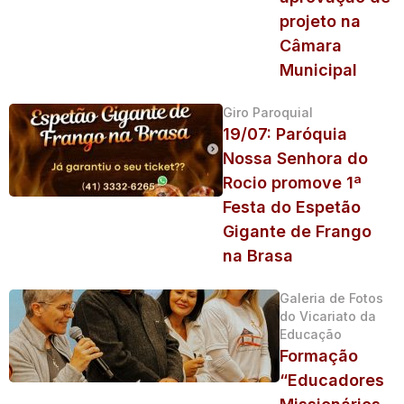
projeto na
Câmara
Municipal
Giro Paroquial
19/07: Paróquia
Nossa Senhora do
Rocio promove 1ª
Festa do Espetão
Gigante de Frango
na Brasa
Galeria de Fotos
do Vicariato da
Educação
Formação
“Educadores