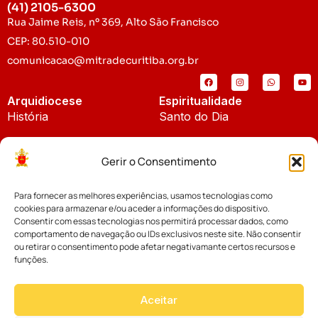
(41) 2105-6300
Rua Jaime Reis, nº 369, Alto São Francisco
CEP: 80.510-010
comunicacao@mitradecuritiba.org.br
Arquidiocese
Espiritualidade
História
Santo do Dia
Padroeira
Liturgia Diária
Gerir o Consentimento
Brasão
Bíblia Online
Para fornecer as melhores experiências, usamos tecnologias como
Notícias
Cúria Diocesana
cookies para armazenar e/ou aceder a informações do dispositivo.
Notícias da Arquidiocese
Consentir com essas tecnologias nos permitirá processar dados, como
Fundo Diocesano
comportamento de navegação ou IDs exclusivos neste site. Não consentir
Notícias Cáritas
ou retirar o consentimento pode afetar negativamante certos recursos e
funções.
Tribunal Eclesiástico
Notícias da Comissão
Vicariatos da Educação
Aceitar
Palavra dos Bispos