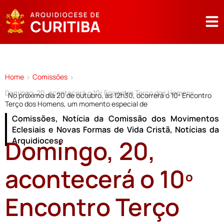
Home
Comissões
>
>
Domingo, 20, acontecerá o 10º Encontro Terço dos Homens
No próximo dia 20 de outubro, às 12h30, ocorrerá o 10º Encontro
Terço dos Homens, um momento especial de
Comissões
,
Notícia da Comissão dos Movimentos
Eclesiais e Novas Formas de Vida Cristã
,
Notícias da
Domingo, 20,
Arquidiocese
acontecerá o 10º
Encontro Terço