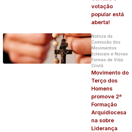
votação
popular está
aberta!
Notícia da
Comissão dos
Movimentos
Eclesiais e Novas
Formas de Vida
Cristã
Movimento do
Terço dos
Homens
promove 2ª
Formação
Arquidiocesa
na sobre
Liderança