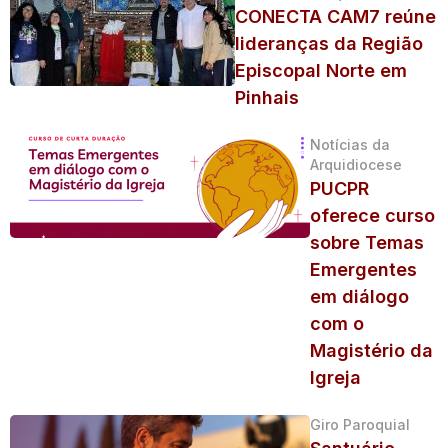
CONECTA CAM7 reúne
lideranças da Região
Episcopal Norte em
Pinhais
Notícias da
Arquidiocese
PUCPR
oferece curso
sobre Temas
Emergentes
em diálogo
com o
Magistério da
Igreja
Giro Paroquial