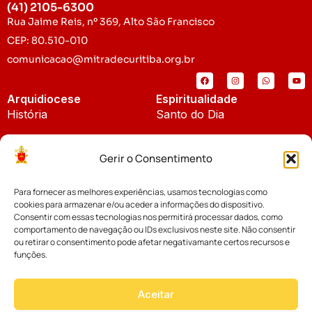
(41) 2105-6300
Rua Jaime Reis, nº 369, Alto São Francisco
CEP: 80.510-010
comunicacao@mitradecuritiba.org.br
Arquidiocese
Espiritualidade
História
Santo do Dia
Padroeira
Liturgia Diária
Gerir o Consentimento
Brasão
Bíblia Online
Para fornecer as melhores experiências, usamos tecnologias como
Notícias
Cúria Diocesana
cookies para armazenar e/ou aceder a informações do dispositivo.
Notícias da Arquidiocese
Consentir com essas tecnologias nos permitirá processar dados, como
Fundo Diocesano
comportamento de navegação ou IDs exclusivos neste site. Não consentir
Notícias Cáritas
ou retirar o consentimento pode afetar negativamante certos recursos e
funções.
Tribunal Eclesiástico
Notícias da Comissão
Vicariatos da Educação
Aceitar
Palavra dos Bispos