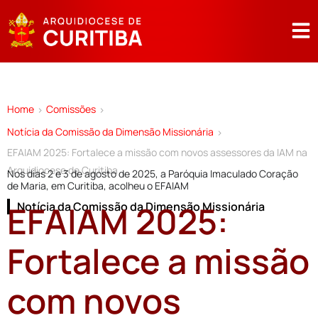
Home
Comissões
>
>
Notícia da Comissão da Dimensão Missionária
>
EFAIAM 2025: Fortalece a missão com novos assessores da IAM na
Arquidiocese de Curitiba
Nos dias 2 e 3 de agosto de 2025, a Paróquia Imaculado Coração
de Maria, em Curitiba, acolheu o EFAIAM
EFAIAM 2025:
Notícia da Comissão da Dimensão Missionária
Fortalece a missão
com novos