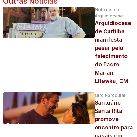
Outras Notícias
Notícias da
Arquidiocese
Arquidiocese
de Curitiba
manifesta
pesar pelo
falecimento
do Padre
Marian
Litewka, CM
Giro Paroquial
Santuário
Santa Rita
promove
encontro para
casais em