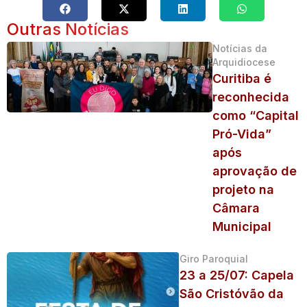
Outras Notícias
Notícias da
Arquidiocese
Curitiba é
reconhecida
como “Capital
Pró-Vida”
após
aprovação de
projeto na
Câmara
Municipal
Giro Paroquial
23 a 25/07: Capela
São Cristóvão da