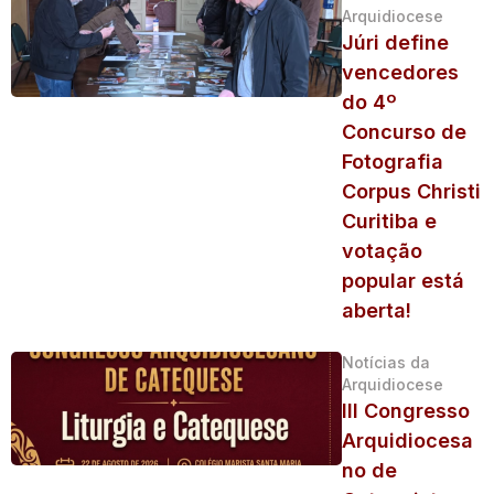
Arquidiocese
Júri define
vencedores
do 4º
Concurso de
Fotografia
Corpus Christi
Curitiba e
votação
popular está
aberta!
Notícias da
Arquidiocese
III Congresso
Arquidiocesa
no de