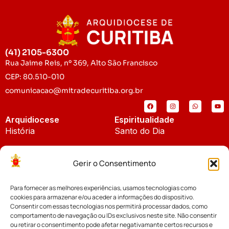
(41) 2105-6300
Rua Jaime Reis, nº 369, Alto São Francisco
CEP: 80.510-010
comunicacao@mitradecuritiba.org.br
Arquidiocese
Espiritualidade
História
Santo do Dia
Padroeira
Liturgia Diária
Gerir o Consentimento
Brasão
Bíblia Online
Para fornecer as melhores experiências, usamos tecnologias como
Notícias
Cúria Diocesana
cookies para armazenar e/ou aceder a informações do dispositivo.
Notícias da Arquidiocese
Consentir com essas tecnologias nos permitirá processar dados, como
Fundo Diocesano
comportamento de navegação ou IDs exclusivos neste site. Não consentir
Notícias Cáritas
ou retirar o consentimento pode afetar negativamante certos recursos e