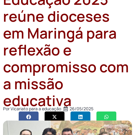
reúne dioceses
em Maringá para
reflexão e
compromisso com
a missão
educativa
Por
Vicariato para a educação
26/05/2025