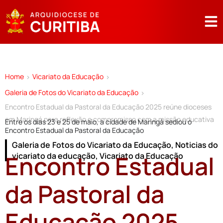
Home
Vicariato da Educação
>
>
Galeria de Fotos do Vicariato da Educação
>
Encontro Estadual da Pastoral da Educação 2025 reúne dioceses
em Maringá para reflexão e compromisso com a missão educativa
Entre os dias 23 e 25 de maio, a cidade de Maringá sediou o
Encontro Estadual da Pastoral da Educação
Galeria de Fotos do Vicariato da Educação
,
Noticias do
Encontro Estadual
vicariato da educação
,
Vicariato da Educação
da Pastoral da
Educação 2025